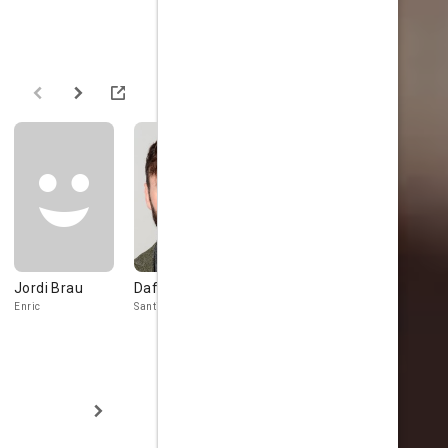
Jordi Brau
Dafnis Balduz
Alejandro
Francesc 
Muñoz
Enric
Santi