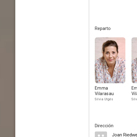
Reparto
Emma
E
Vilarasau
Vi
Silvia Utgés
Sil
Dirección
Joan Riedw