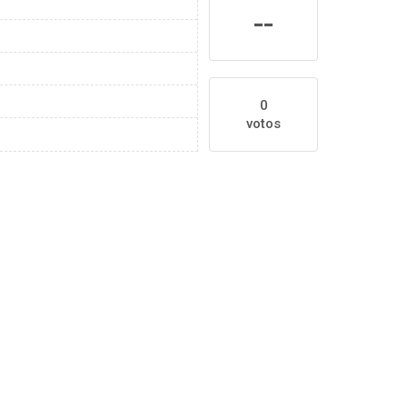
--
0
votos