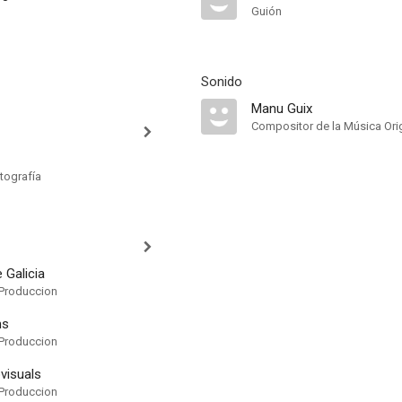
Guión
Sonido
Manu Guix
Compositor de la Música Orig
tografía
 Galicia
Produccion
ms
Produccion
visuals
Produccion