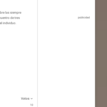
obre las siempre
cuentro de tres
l individuo.
Votos
10