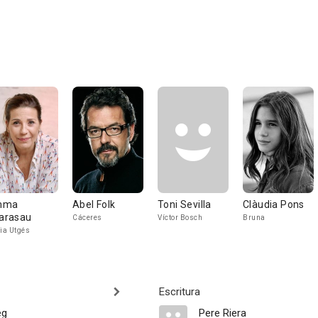
mma
Abel Folk
Toni Sevilla
Clàudia Pons
larasau
Cáceres
Víctor Bosch
Bruna
via Utgés
Escritura
eg
Pere Riera