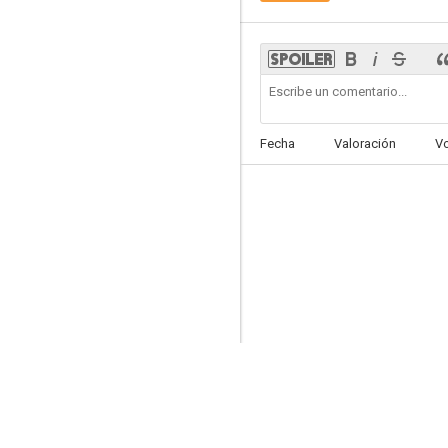
Hotel 13 estrellas 12 uvas
Fecha
Valoración
V
--
El rey tuerto