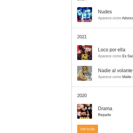
8.0
Nudes
Aparece como
Advoc
Nudes
2021
5.4
7.5
Loco por ella
Aparece como
Ex Saú
--
Nadie al volante
Aparece como
Maite 
2020
Legado
8.4
Drama
--
Reparto
Ver todo