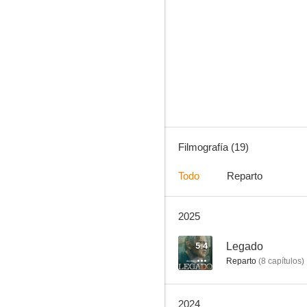
El hombre de las mil caras
8.5
Filmografía (19)
Todo
Reparto
2025
Crackòvia
8.0
5.4
Legado
Reparto
(
8
capítulos
)
2024