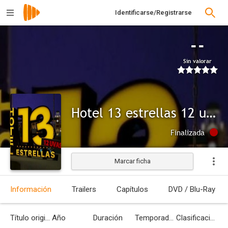
Identificarse/Registrarse
--
Sin valorar
Hotel 13 estrellas 12 uvas
Finalizada
Marcar ficha
Información
Trailers
Capítulos
DVD / Blu-Ray
Título original
Año
Duración
Temporadas
Clasificación por edades