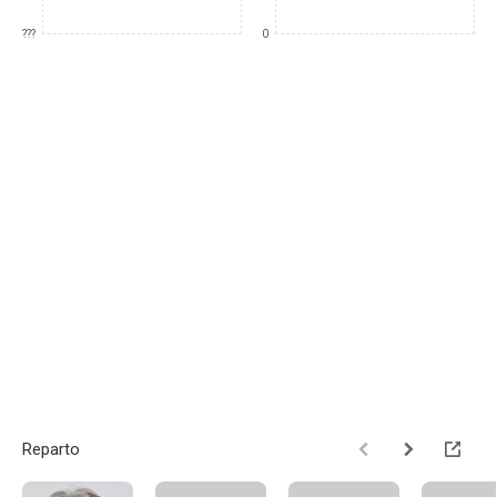
???
0
Reparto