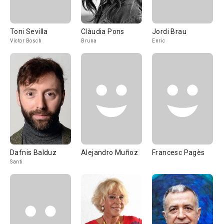
Toni Sevilla
Clàudia Pons
Jordi Brau
Víctor Bosch
Bruna
Enric
Dafnis Balduz
Alejandro Muñoz
Francesc Pagès
Santi