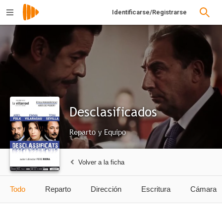
Identificarse/Registrarse
Desclasificados
Reparto y Equipo
Volver a la ficha
Todo
Reparto
Dirección
Escritura
Cámara