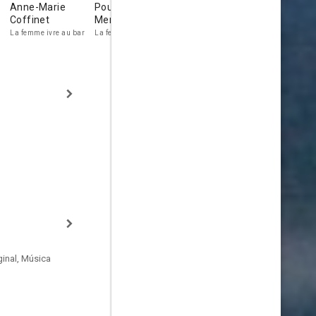
Anne-Marie
Poussine
Robert Hossein
Verónica Mi
Coffinet
Mercanton
Metteur en scène de
L'auto-stoppe
théâtre
espagnole
La femme ivre au bar
La femme à Lyon
inal, Música