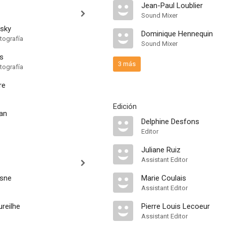
Jean-Paul Loublier
Sound Mixer
sky
Dominique Hennequin
tografía
Sound Mixer
os
3 más
tografía
re
Edición
ian
Delphine Desfons
Editor
Juliane Ruiz
Assistant Editor
esne
Marie Coulais
Assistant Editor
ureilhe
Pierre Louis Lecoeur
Assistant Editor