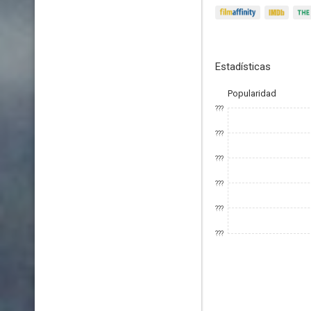
Estadísticas
Popularidad
???
???
???
???
???
???