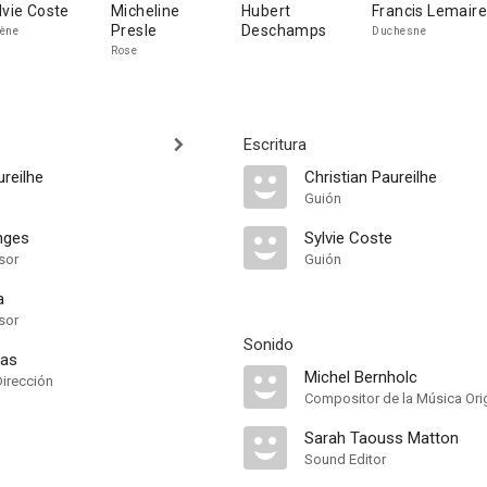
lvie Coste
Micheline
Hubert
Francis Lemaire
Presle
Deschamps
ène
Duchesne
Rose
Escritura
ureilhe
Christian Paureilhe
Guión
nges
Sylvie Coste
sor
Guión
a
sor
Sonido
las
Michel Bernholc
Dirección
Compositor de la Música Orig
Sarah Taouss Matton
Sound Editor