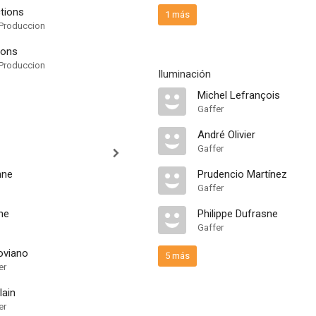
tions
1 más
Produccion
ions
Produccion
Iluminación
Michel Lefrançois
Gaffer
André Olivier
Gaffer
nne
Prudencio Martínez
Gaffer
ne
Philippe Dufrasne
Gaffer
oviano
5 más
er
lain
er