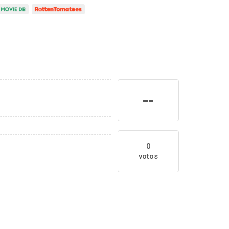
--
0
votos