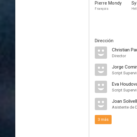
Pierre Mondy
Sy
François
Hél
Dirección
Christian Pa
Director
Jorge Comi
Script Supervi
Eva Houdov
Script Supervi
Joan Solivel
Asistente de 
3 más