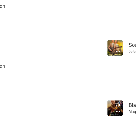
oon
Tomorrowland: El mundo del mañana
Vivir de noche
Misión impo
6.5
6.4
--
Sou
Jefe
oon
Capitán América: Brave New World
El planeta de los simios
The Cra
7.1
Bl
5.9
5.5
Maqu