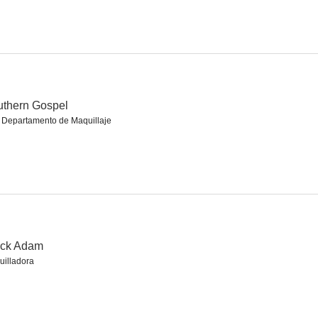
sible 3
MIIB: Hombres de negro II
Ghosting
6.4
6.4
6.2
thern Gospel
 Departamento de Maquillaje
zies
Crank: Alto voltaje
Jonah Hex
ack Adam
4.5
8.8
6.5
illadora