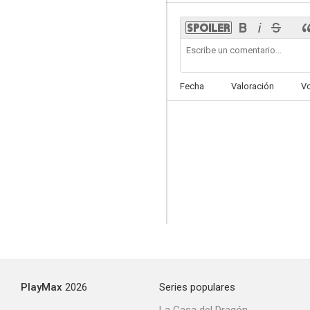
Al diablo con el diablo
Fecha
Valoración
V
5.0
El milagro de Henry Poole
--
PlayMax
2026
Series populares