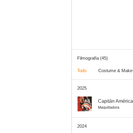
Perdida
7.3
Filmografía (45)
Todo
Costume & Make
2025
El menú
7.0
6.5
Capitán América
Maquilladora
2024