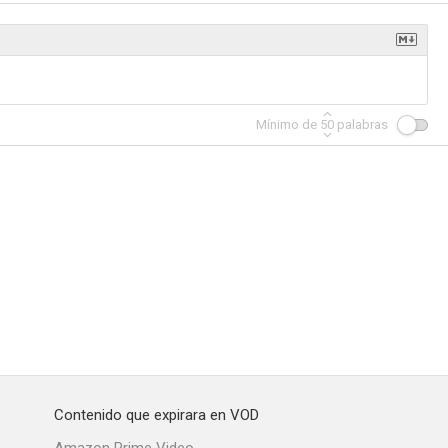
Starship Troopers 2: El héroe de la federación
En tierra de sangre y miel
Columbus Circle
Mínimo de
50
palabras
--
--
--
he Moon
The Menu
Las maras
Contenido que expirara en VOD