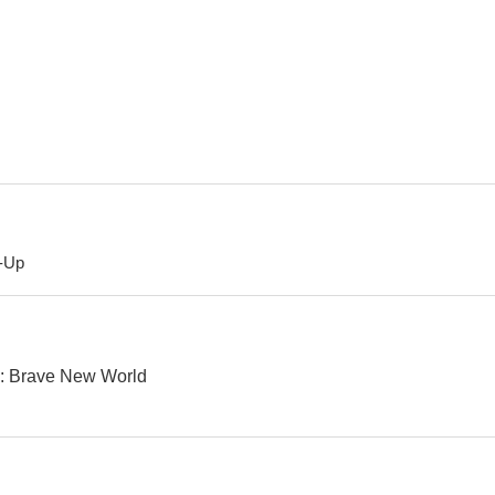
Lágrimas del sol
Star Trek: En la oscuridad
7.2
7.2
-Up
La dama y el vagabundo
Amanecer de los muertos
El Grin
7.0
6.8
: Brave New World