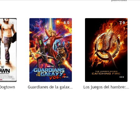
8.0
8.0
7.9
 Dogtown
Guardianes de la galaxia Vol. 2
Los juegos del hambre: En llamas
7.5
7.5
7.3