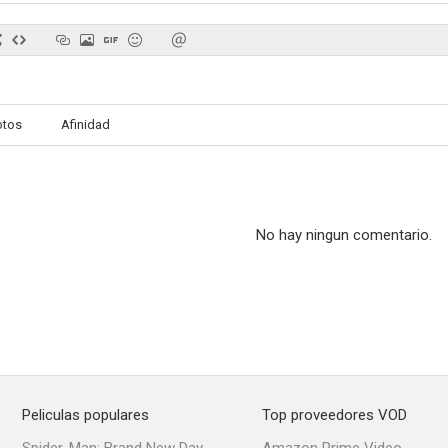
Déjate querer
Elizabethtown
otos
Afinidad
4.6
--
No hay ningun comentario.
Exorcismo en el Vaticano
Southern Gospel
Fly Me to t
--
--
Peliculas populares
Top proveedores VOD