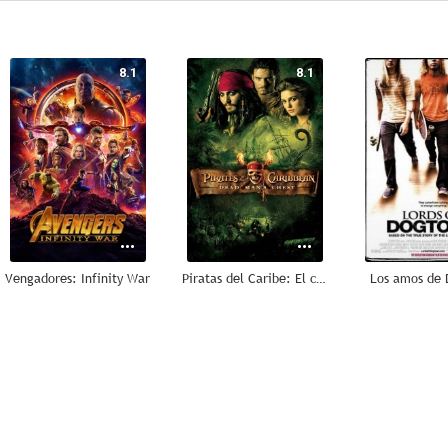
8.1
8.1
Vengadores: Infinity War
Piratas del Caribe: El cofre del hombre muerto
Los amos de
7.8
7.7