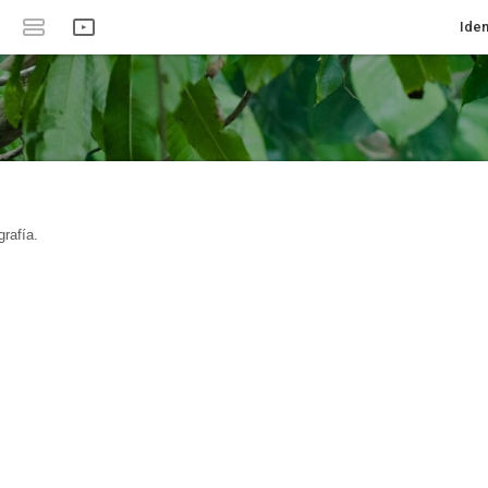
Iden
rafía.