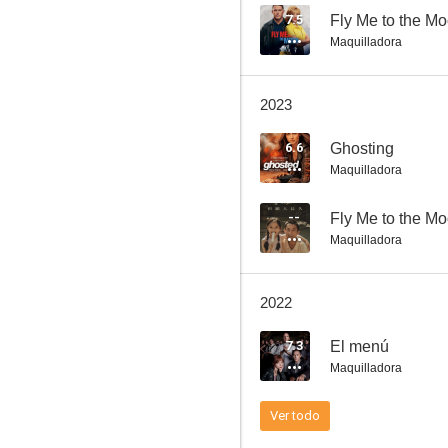
7.5
Fly Me to the M
Maquilladora
Héroes fuera de órbita
2023
6.5
6.6
Ghosting
Maquilladora
--
Fly Me to the M
Maquilladora
2022
John Carter
7.3
El menú
6.1
Maquilladora
Ver todo