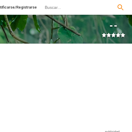
tificarse/Registrarse
--