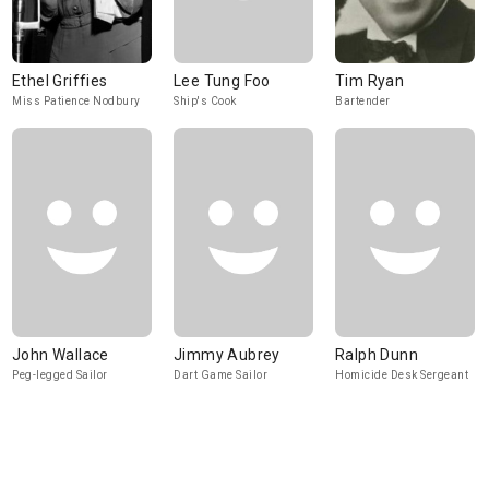
Ethel Griffies
Lee Tung Foo
Tim Ryan
Miss Patience Nodbury
Ship's Cook
Bartender
John Wallace
Jimmy Aubrey
Ralph Dunn
Peg-legged Sailor
Dart Game Sailor
Homicide Desk Sergeant