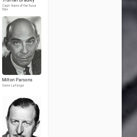
Truman Bradley
Capt. Kane of the Suva
Star
Milton Parsons
Gene LaFarge