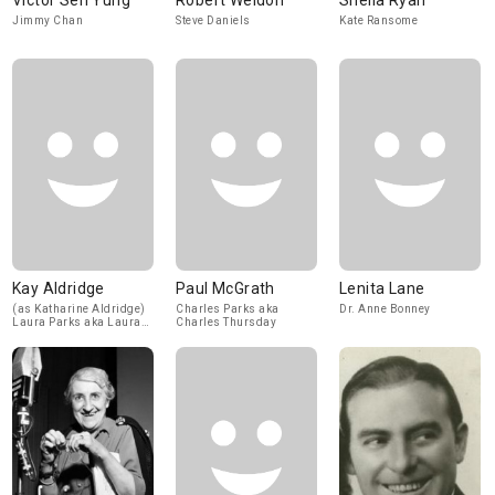
Victor Sen Yung
Robert Weldon
Sheila Ryan
Jimmy Chan
Steve Daniels
Kate Ransome
Kay Aldridge
Paul McGrath
Lenita Lane
(as Katharine Aldridge)
Charles Parks aka
Dr. Anne Bonney
Laura Parks aka Laura
Charles Thursday
Thursday