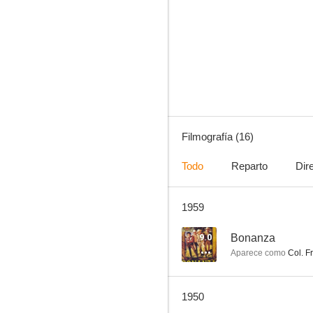
Dead Men Tell
--
Filmografía (16)
Todo
Reparto
Dir
1959
Frankie and Johnnie
9.0
Bonanza
Aparece como
Col. F
1950