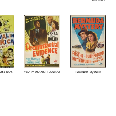
--
--
--
osta Rica
Circumstantial Evidence
Bermuda Mystery
--
--
--