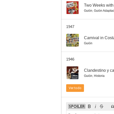
--
Two Weeks with
Guión
,
Guión Adapta
1947
--
Carnival in Cost
Guión
1946
6.8
Clandestino y ca
Guión
,
Historia
Ver todo