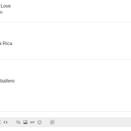
 Love
do
a Rica
ballero