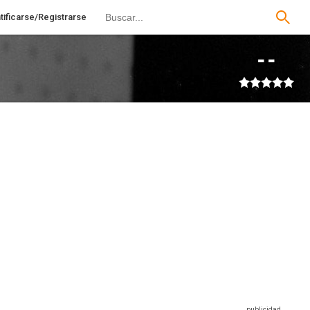
tificarse/Registrarse
--