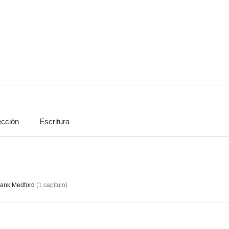
Charlie Chan en el Museo de Cera
Charlie Chan en Panamá
City of C
--
--
ección
Escritura
El hombre de los brillantes
Alexander Hamilton
Men of C
rank Medford
(
1
capítulo
)