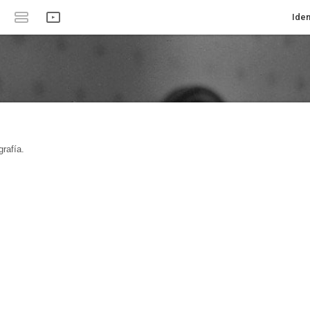
Iden
rafía.