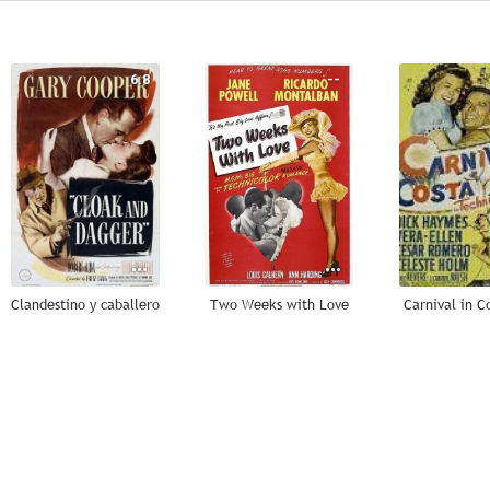
6.8
--
Clandestino y caballero
Two Weeks with Love
Carnival in C
--
--