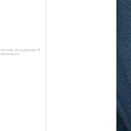
irector de la película. El
oductoras y/o