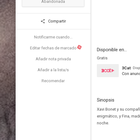
Abandonada
Compartir
Notificarme cuando...
N
Editar fechas de marcado
Disponible en...
Gratis
Añadir nota privada
3Cat
Disp
Añadir a la lista/s
Con anunc
Recomendar
Sinopsis
Xavi Bonet y su compañe
enigmático, y Fina, mad
noche.