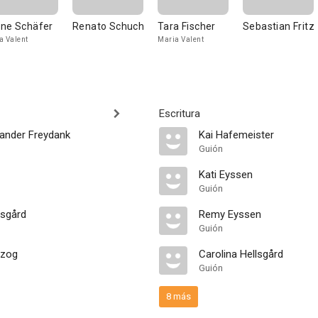
ne Schäfer
Renato Schuch
Tara Fischer
Sebastian Fritz
a Valent
Maria Valent
Escritura
ander Freydank
Kai Hafemeister
Guión
Kati Eyssen
Guión
lsgård
Remy Eyssen
Guión
rzog
Carolina Hellsgård
Guión
8 más