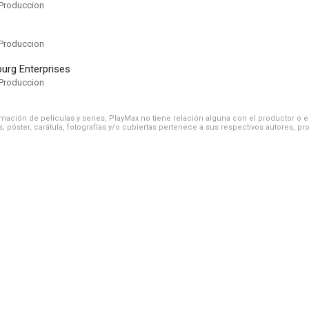
Produccion
Produccion
urg Enterprises
Produccion
ación de películas y series, PlayMax no tiene relación alguna con el productor o el d
, póster, carátula, fotografías y/o cubiertas pertenece a sus respectivos autores, pr