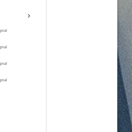
inal
inal
inal
inal