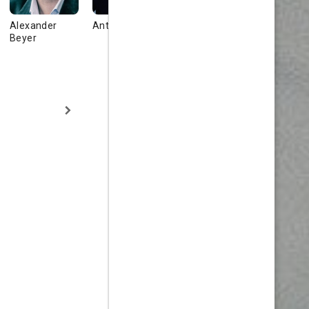
Alexander
Anton Weil
Yuri D. Brown
Abak Safae
Beyer
Rad