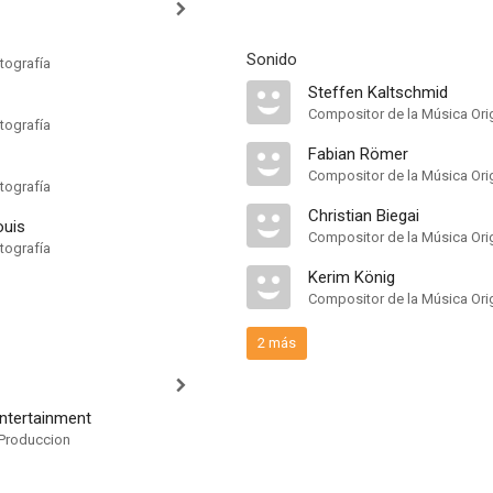
Sonido
tografía
Steffen Kaltschmid
Compositor de la Música Orig
tografía
Fabian Römer
Compositor de la Música Orig
tografía
Christian Biegai
ouis
Compositor de la Música Orig
tografía
Kerim König
Compositor de la Música Orig
2 más
ntertainment
Produccion