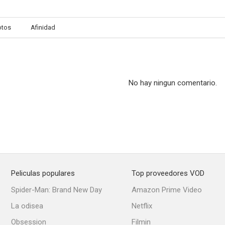
otos
Afinidad
A Spy Story
HERRliche Zeiten
Pequeños p
--
--
No hay ningun comentario.
Peliculas populares
Top proveedores VOD
Redemption Road
Marie fängt Feuer
Spider-Man: Brand New Day
Amazon Prime Video
--
--
La odisea
Netflix
Obsession
Filmin