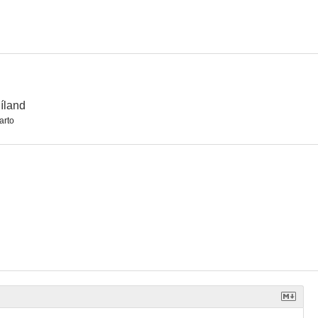
ado
Carlos
Asesinos rituales
1.0
--
--
íland
arto
jo
791 km
Dalíland
--
--
--