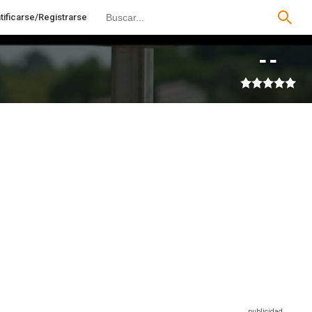
tificarse/Registrarse
--