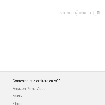
Mínimo de
50
palabras
ecados
Styx
Luna
--
--
--
Contenido que expirara en VOD
Mitten in Deutschland: NSU
La pradera
La consulta de Eifel
Amazon Prime Video
--
--
--
Netflix
Filmin