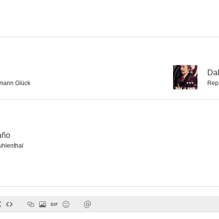
Guerra y paz
Deutschland 89
Leningr
2.5
2.0
--
Dal
mann Glück
Rep
año
uhlenthal
El desertor
Crimen en Barcelona
El vie
--
--