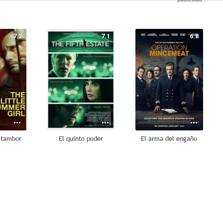
7.2
7.1
6.8
l tambor
El quinto poder
El arma del engaño
8.5
8.3
7.8