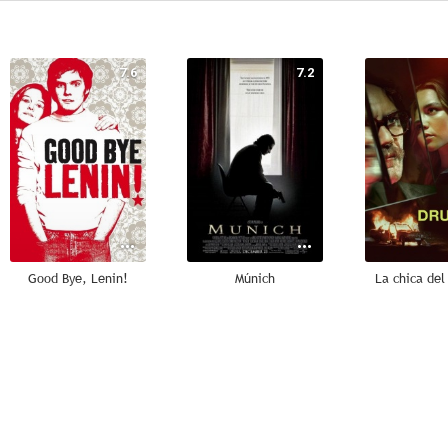
7.6
7.2
Good Bye, Lenin!
Múnich
La chica de
10
9.0