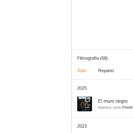
El muro negro
7.7
Filmografía (68)
Todo
Reparto
2025
Deutschland 83
6.5
5.7
El muro negro
Aparece como
Fried
2023