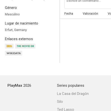
Género
Fecha
Valoración
V
Masculino
Lugar de nacimiento
All I Never Wanted
Erfurt, Germany
--
Enlaces externos
PlayMax
2026
Series populares
Whatever Happens
La Casa del Dragón
--
Silo
Ted Lasso