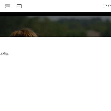
Iden
rafía.