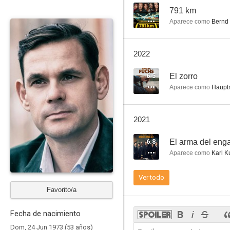
--
791 km
Aparece como
Bernd
Miracle at St. Anna
2022
4.0
6.5
El zorro
Aparece como
Haupt
2021
6.8
El arma del eng
Aparece como
Karl K
Tres turcos y una bebé
Ver todo
--
Favorito/a
Fecha de nacimiento
Dom, 24 Jun 1973 (53 años)