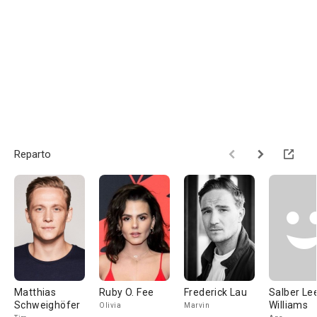
Reparto
Matthias
Ruby O. Fee
Frederick Lau
Salber Le
Schweighöfer
Williams
Olivia
Marvin