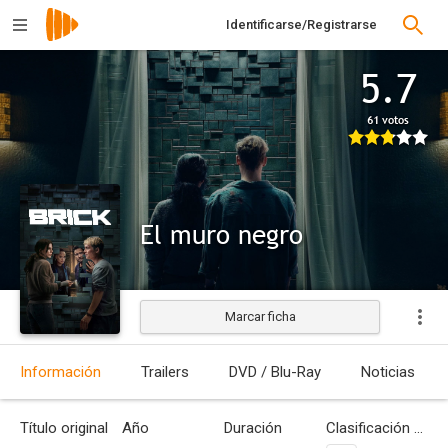
Identificarse/Registrarse
5.7
61 votos
El muro negro
Marcar ficha
Estrenada
Información
Trailers
DVD / Blu-Ray
Noticias
Título original
Año
Duración
Clasificación por edades