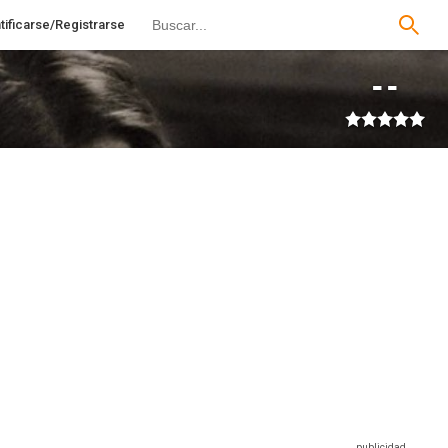
tificarse/Registrarse
--