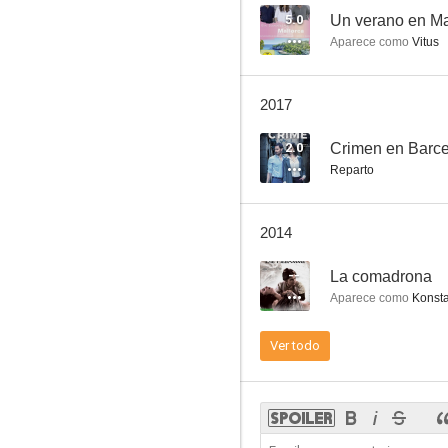
5.0
Un verano en Ma
Aparece como
Vitus
2017
2.0
Crimen en Barc
Reparto
2014
--
La comadrona
Aparece como
Konsta
Ver todo