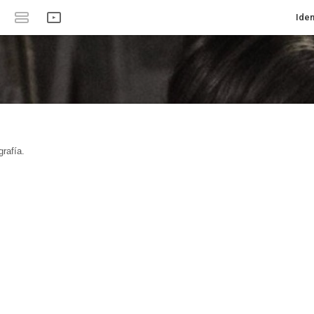
Iden
rafía.