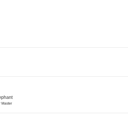
Police Call 110
ephant
 Master