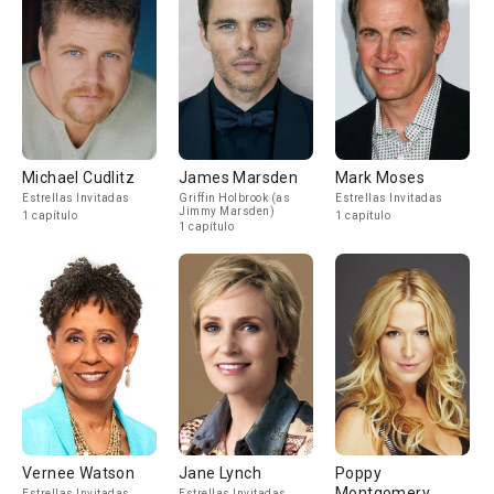
Michael Cudlitz
James Marsden
Mark Moses
Estrellas Invitadas
Griffin Holbrook (as
Estrellas Invitadas
Jimmy Marsden)
1 capítulo
1 capítulo
1 capítulo
Vernee Watson
Jane Lynch
Poppy
Montgomery
Estrellas Invitadas
Estrellas Invitadas