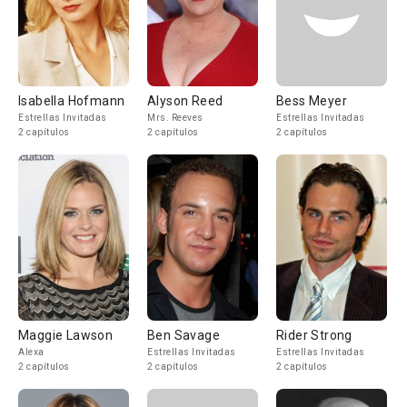
Isabella Hofmann
Alyson Reed
Bess Meyer
Estrellas Invitadas
Mrs. Reeves
Estrellas Invitadas
2 capítulos
2 capítulos
2 capítulos
Maggie Lawson
Ben Savage
Rider Strong
Alexa
Estrellas Invitadas
Estrellas Invitadas
2 capítulos
2 capítulos
2 capítulos