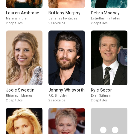
Lauren Ambrose
Brittany Murphy
Debra Mooney
Myra Wringler
Estrellas Invitadas
Estrellas Invitadas
2 capítulos
2 capítulos
2 capítulos
Jodie Sweetin
Johnny Whitworth
Kyle Secor
Rhiannon Marcus
P.K. Strickler
Evan Stilman
2 capítulos
2 capítulos
2 capítulos