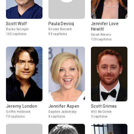
Scott Wolf
Paula Devicq
Jennifer Love
Hewitt
Bailey Salinger
Kirsten Bennett
142 capítulos
93 capítulos
Sarah Reeves
120 capítulos
Jeremy London
Jennifer Aspen
Scott Grimes
Griffin Holbrook
Daphne Jablonsky
Will McCorkle
73 capítulos
4 capítulos
3 capítulos