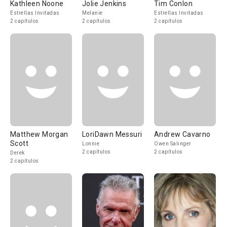
Kathleen Noone
Jolie Jenkins
Tim Conlon
Estrellas Invitadas
Melanie
Estrellas Invitadas
2 capítulos
2 capítulos
2 capítulos
Matthew Morgan
LoriDawn Messuri
Andrew Cavarno
Scott
Lonnie
Owen Salinger
2 capítulos
2 capítulos
Derek
2 capítulos