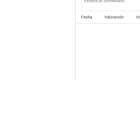
Fecha
Valoración
V
La explosión de Halifax
5.0
Jesse Stone: Campo de regatas
--