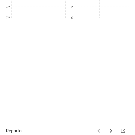
???
2
???
0
Reparto