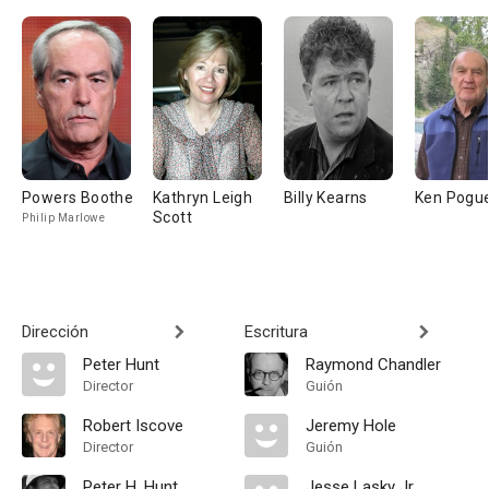
Powers Boothe
Kathryn Leigh
Billy Kearns
Ken Pogu
Scott
Philip Marlowe
Dirección
Escritura
Peter Hunt
Raymond Chandler
Director
Guión
Robert Iscove
Jeremy Hole
Director
Guión
Peter H. Hunt
Jesse Lasky Jr.