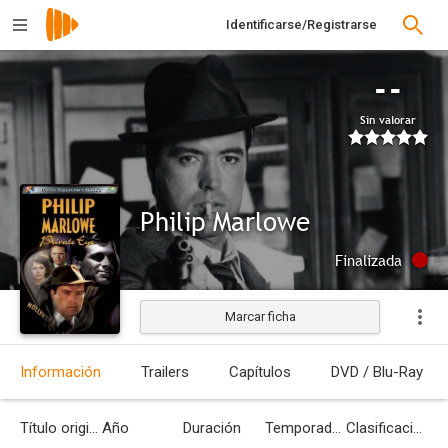
Identificarse/Registrarse
--
Sin valorar
Philip Marlowe
Finalizada
Marcar ficha
Información
Trailers
Capítulos
DVD / Blu-Ray
Título original
Año
Duración
Temporadas
Clasificación por edades