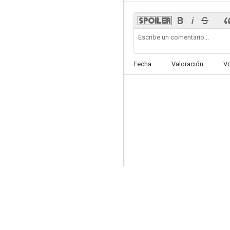
Dark Feed
Fecha
Valoración
V
--
Nun of That
--