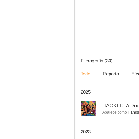
El santo
--
Filmografía (30)
Todo
Reparto
Efe
2025
6:45
--
--
HACKED: A Doub
Aparece como
Hands
2023