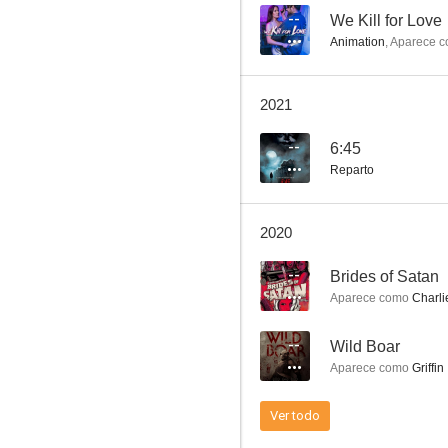
--
We Kill for Love
Animation
,
Aparece 
Wild Boar
2021
--
--
6:45
Reparto
2020
--
Brides of Satan
Aparece como
Charli
Chupacabra Territory
--
Wild Boar
--
Aparece como
Griffin
Ver todo