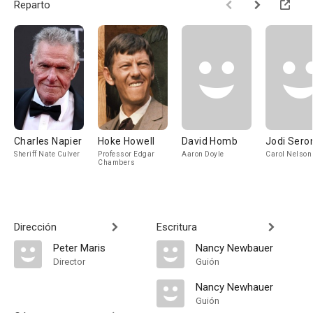
Reparto
Charles Napier
Hoke Howell
David Homb
Jodi Sero
Sheriff Nate Culver
Professor Edgar
Aaron Doyle
Carol Nelson
Chambers
Dirección
Escritura
Peter Maris
Nancy Newbauer
Director
Guión
Nancy Newhauer
Guión