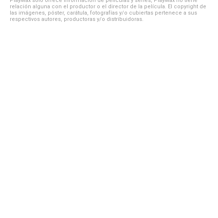
PlayMax solo ofrece información de películas y series, PlayMax no tiene
relación alguna con el productor o el director de la película. El copyright de
las imágenes, póster, carátula, fotografías y/o cubiertas pertenece a sus
respectivos autores, productoras y/o distribuidoras.