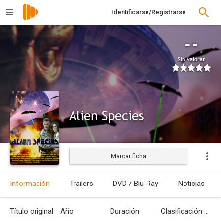
Identificarse/Registrarse
--
Sin valorar
Alien Species
Marcar ficha
Estrenada
Información
Trailers
DVD / Blu-Ray
Noticias
Título original
Año
Duración
Clasificación por edades