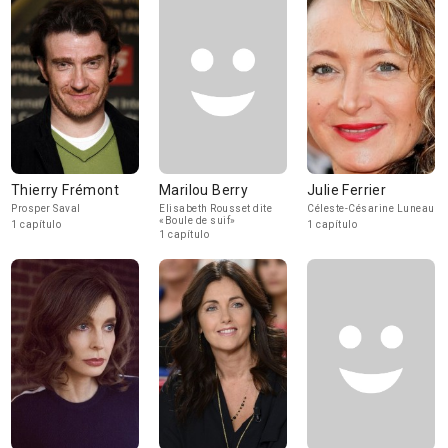
Thierry Frémont
Marilou Berry
Julie Ferrier
Prosper Saval
Elisabeth Rousset dite
Céleste-Césarine Luneau
«Boule de suif»
1 capítulo
1 capítulo
1 capítulo