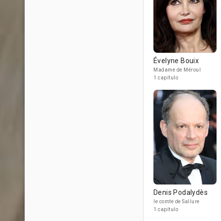
Évelyne Bouix
Madame de Méroul
1 capítulo
Denis Podalydès
le comte de Sallure
1 capítulo