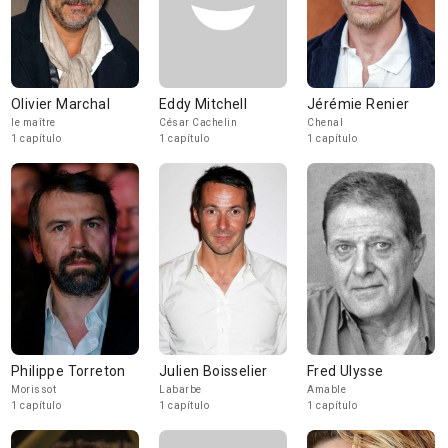
Olivier Marchal
Eddy Mitchell
Jérémie Renier
le maître
César Cachelin
Chenal
1 capítulo
1 capítulo
1 capítulo
Philippe Torreton
Julien Boisselier
Fred Ulysse
Morissot
Labarbe
Amable
1 capítulo
1 capítulo
1 capítulo