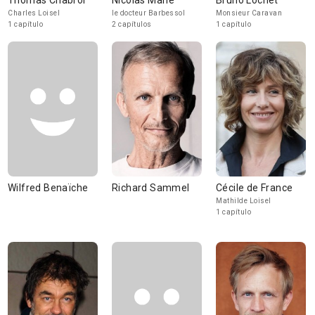
Thomas Chabrol
Nicolas Marié
Bruno Lochet
Charles Loisel
le docteur Barbessol
Monsieur Caravan
1 capítulo
2 capítulos
1 capítulo
Wilfred Benaïche
Richard Sammel
Cécile de France
Mathilde Loisel
1 capítulo