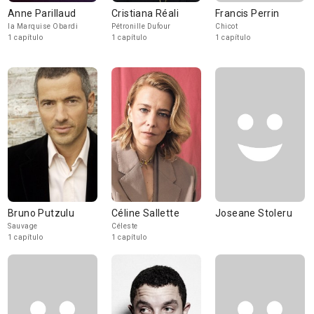
Anne Parillaud
Cristiana Réali
Francis Perrin
la Marquise Obardi
Pétronille Dufour
Chicot
1 capítulo
1 capítulo
1 capítulo
Bruno Putzulu
Céline Sallette
Joseane Stoleru
Sauvage
Céleste
1 capítulo
1 capítulo