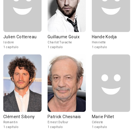
Julien Cottereau
Guillaume Gouix
Hande Kodja
Isidore
Charlot Tuvache
Henriette
1 capítulo
1 capítulo
1 capítulo
Clément Sibony
Patrick Chesnais
Marie Pillet
Romantin
Ernest Dufour
Céleste
1 capítulo
1 capítulo
1 capítulo