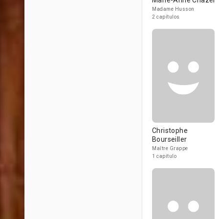
Marie-Anne Chazel
Madame Husson
2 capítulos
Christophe
Bourseiller
Maître Grappe
1 capítulo