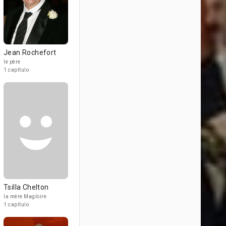
Jean Rochefort
le père
1 capítulo
Tsilla Chelton
la mère Magloire
1 capítulo