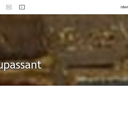
Iden
upassant