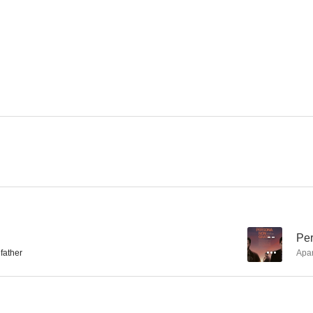
La casa junto al mar
Persona non grata
False Confe
--
--
Les yeux de sa mère
Prey
--
--
--
Per
 father
Apa