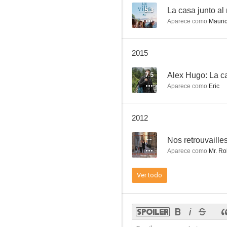
5.3
La casa junto al
Aparece como
Mauri
Les murs porteurs
2015
--
7.5
Alex Hugo: La c
Aparece como
Eric
2012
--
Nos retrouvaille
Aparece como
Mr. Rob
Según Matthieu
Ver todo
--