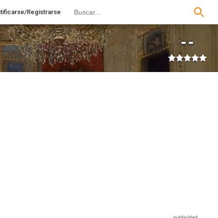
tificarse/Registrarse
--