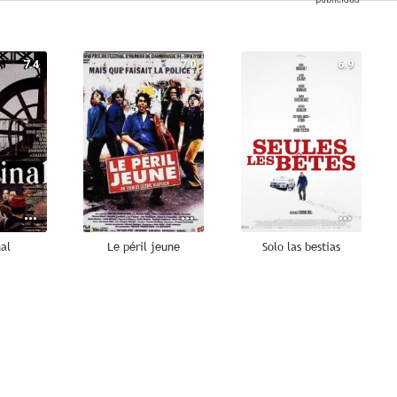
7.4
7.0
6.9
al
Le péril jeune
Solo las bestias
--
--
--