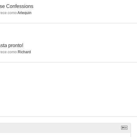
se Confessions
rece como
Arlequin
a
Froid comme l'été
Su hermano
--
--
--
sta pronto!
rece como
Richard
x dents
Les chemins de l'exil ou Les dernières années de Jean-Jacques Rousseau
Pánico