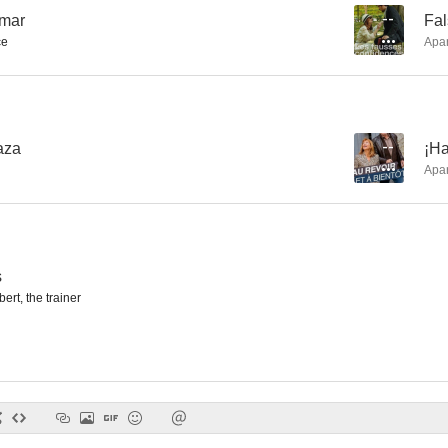
 mar
--
Fal
ce
Apa
Reencuentro
Princesa María
Tiresi
--
--
aza
--
¡Ha
Apa
s
ert, the trainer
Si le soleil ne revenait pas
La luna bajo el asfalto
Le mors au