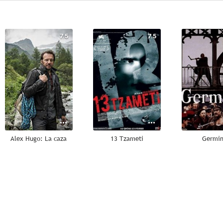
7.5
7.5
Alex Hugo: La caza
13 Tzameti
Germin
5.3
--