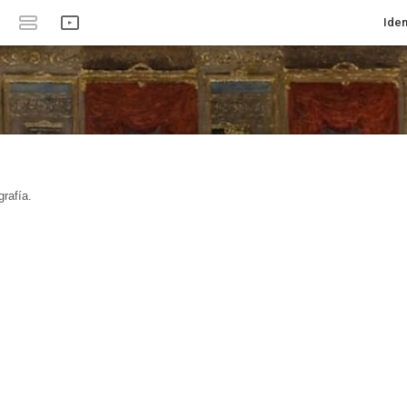
Iden
rafía.