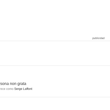
ssions
¡Hasta pronto!
Nos retrouvailles
--
--
--
Haciendo planes para Lena
La presa
Chez Maupassant
--
--
--
sona non grata
rece como
Serge Laffont