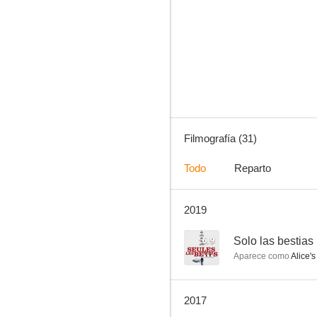
Vidocq (El mito)
--
Filmografía (31)
Todo
Reparto
2019
Ma part du gâteau
--
6.9
Solo las bestias
Aparece como
Alice's
2017