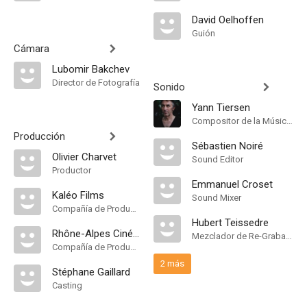
David Oelhoffen
Guión
Cámara
Lubomir Bakchev
Director de Fotografía
Sonido
Yann Tiersen
Compositor de la Música Original
Producción
Sébastien Noiré
Olivier Charvet
Sound Editor
Productor
Emmanuel Croset
Kaléo Films
Sound Mixer
Compañía de Produccion
Hubert Teissedre
Rhône-Alpes Cinéma
Mezclador de Re-Grabación de Sonido
Compañía de Produccion
2 más
Stéphane Gaillard
Casting