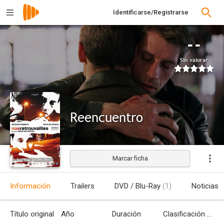
Identificarse/Registrarse
--
Sin valorar
Reencuentro
Marcar ficha
Estrenada
Información
Trailers
DVD / Blu-Ray
(1)
Noticias
Título original
Año
Duración
Clasificación por edades