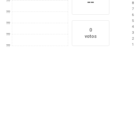
--
???
8
7
???
6
5
???
4
0
3
???
votos
2
1
???