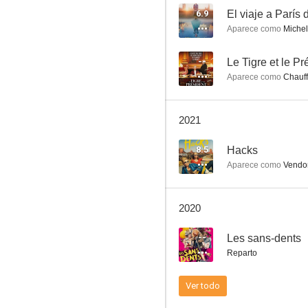
6.9
El viaje a París 
Aparece como
Michel
Asesinatos en Chantilly
--
Le Tigre et le Pr
Aparece como
Chauff
--
2021
8.5
Hacks
Aparece como
Vendo
2020
Les sans-dents
--
Les sans-dents
--
Reparto
Ver todo