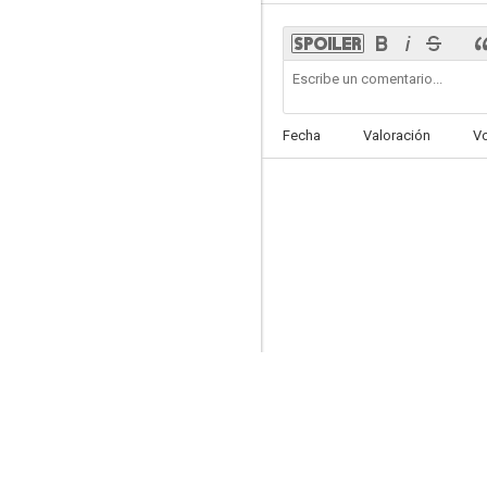
Ni à vendre, ni à louer
Fecha
Valoración
V
--
Le lièvre de Vatanen
--