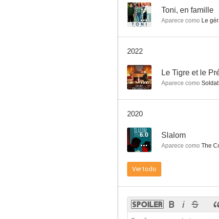
--
Toni, en famille
Aparece como
Le gér
La vaca
2022
6.3
--
Le Tigre et le Pr
Aparece como
Soldat in
2020
6.0
Slalom
Aparece como
The Co
El albergue rojo
Ver todo
5.6