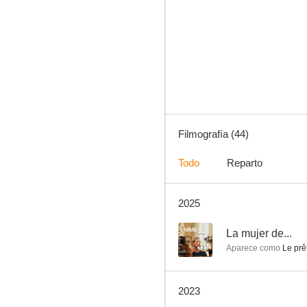
Una dama en París
8.1
Filmografía (44)
Todo
Reparto
2025
Con todas nuestras fuerzas
7.9
--
La mujer de...
Aparece como
Le prê
2023