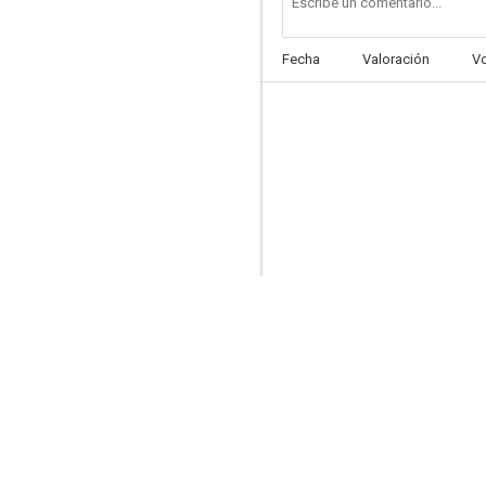
Fecha
Valoración
V
Casa de tolerancia
2.0
A fondo (Go Fast)
--