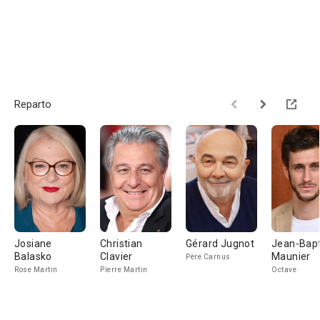
Reparto
Josiane
Christian
Gérard Jugnot
Jean-Bapt
Balasko
Clavier
Maunier
Père Carnus
Rose Martin
Pierre Martin
Octave