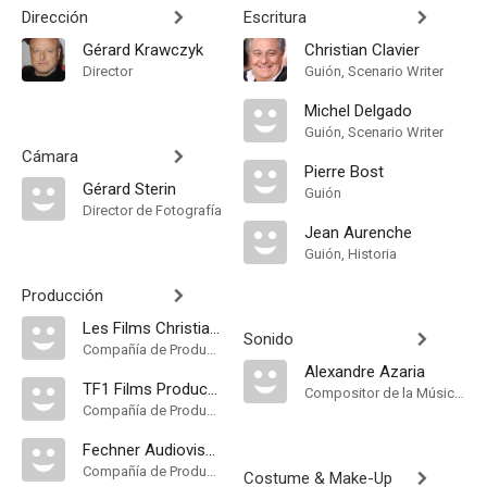
Dirección
Escritura
Gérard Krawczyk
Christian Clavier
Director
Guión, Scenario Writer
Michel Delgado
Guión, Scenario Writer
Cámara
Pierre Bost
Gérard Sterin
Guión
Director de Fotografía
Jean Aurenche
Guión, Historia
Producción
Les Films Christian Fechner
Sonido
Compañía de Produccion
Alexandre Azaria
TF1 Films Production
Compositor de la Música Original, Música
Compañía de Produccion
Fechner Audiovisuel
Compañía de Produccion
Costume & Make-Up