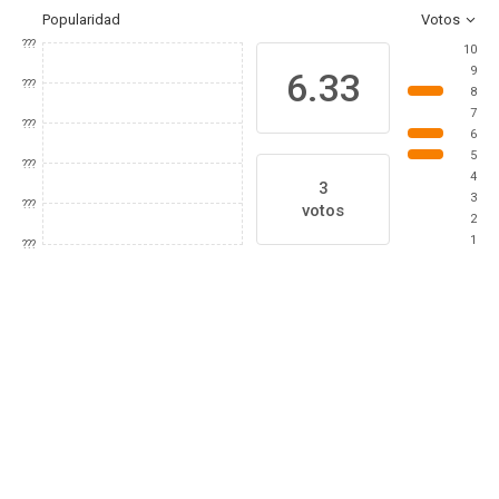
Popularidad
Votos
???
10
9
6.33
???
8
7
???
6
5
???
4
3
3
???
votos
2
1
???