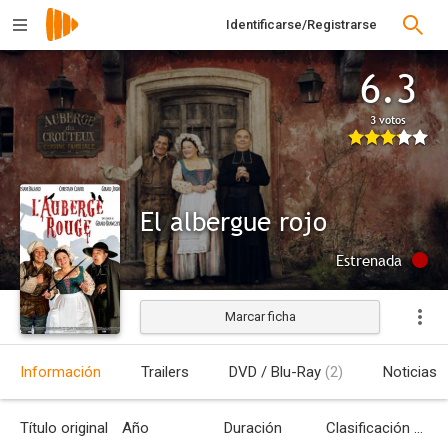
Identificarse/Registrarse
6.3
3 votos
El albergue rojo
Estrenada
Marcar ficha
Información
Trailers
DVD / Blu-Ray
(2)
Noticias
Título original
Año
Duración
Clasificación por edades