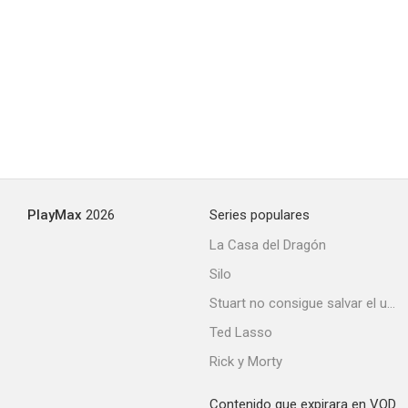
El bosque de colores (Once Upon a Forest)
7.3
PlayMax
2026
Series populares
La Casa del Dragón
Silo
El pato Darwing
Stuart no consigue salvar el universo
7.2
Ted Lasso
Rick y Morty
Contenido que expirara en VOD