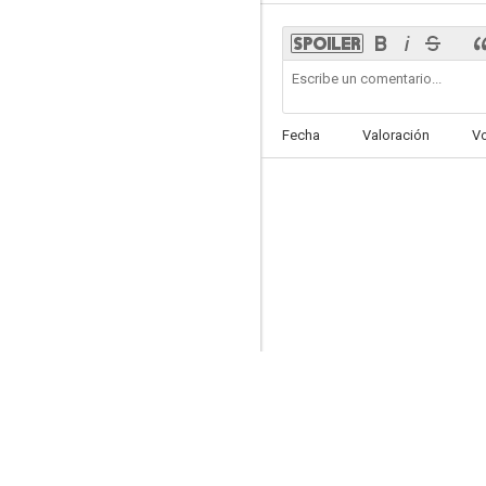
Rugrats
Fecha
Valoración
V
10
G.I. Joe: Resolute
10