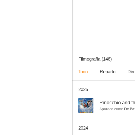
Big Hero 6
7.9
Filmografía (146)
Todo
Reparto
Dir
2025
La sirenita
7.5
--
Pinocchio and th
Aparece como
De Basi
2024