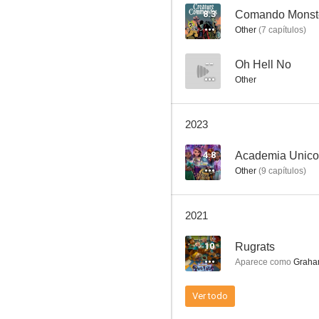
8.3
Comando Monst
Other
(
7
capítulos
)
Transformers
--
Oh Hell No
Other
7.1
2023
4.8
Academia Unico
Other
(
9
capítulos
)
2021
Transformers: El lado oscuro de la luna
10
Rugrats
10
Aparece como
Graham
Ver todo