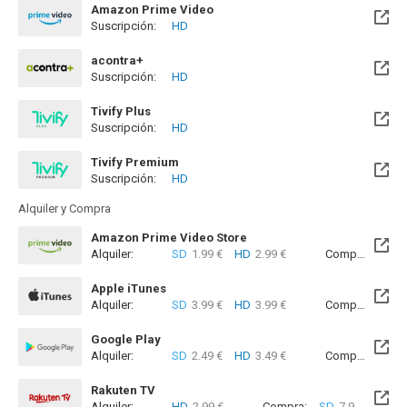
Amazon Prime Video
Suscripción:
HD
acontra+
Suscripción:
HD
Tivify Plus
Suscripción:
HD
Disponible hasta el Jue, 28 Feb 2030 (Quedan 3 años)
Tivify Premium
Suscripción:
HD
Disponible hasta el Jue, 28 Feb 2030 (Quedan 3 años)
Alquiler y Compra
Amazon Prime Video Store
Alquiler:
SD
1.99 €
HD
2.99 €
Compra:
SD
7
Apple iTunes
Alquiler:
SD
3.99 €
HD
3.99 €
Compra:
SD
7
Google Play
Alquiler:
SD
2.49 €
HD
3.49 €
Compra:
SD
7
Rakuten TV
Alquiler:
HD
2.99 €
Compra:
SD
7.99 €
HD
9