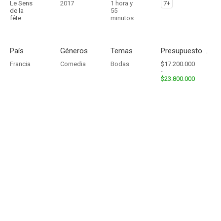
Le Sens
2017
1 hora y
7+
de la
55
fête
minutos
País
Géneros
Temas
Presupuesto - Ingresos
Francia
Comedia
Bodas
$17.200.000
-
$23.800.000