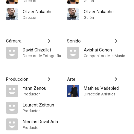
Director
Guión
Olivier Nakache
Olivier Nakache
Director
Guión
Cámara
Sonido
David Chizallet
Avishai Cohen
Director de Fotografía
Compositor de la Música Original
Producción
Arte
Yann Zenou
Mathieu Vadepied
Productor
Dirección Artística
Laurent Zeitoun
Productor
Nicolas Duval Adassovsky
Productor