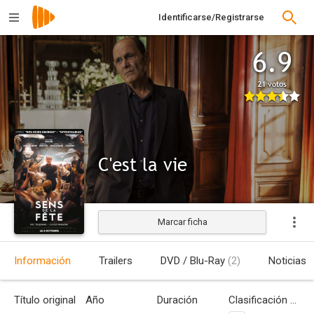
Identificarse/Registrarse
6.9
21 votos
C'est la vie
Marcar ficha
Estrenada
Información
Trailers
DVD / Blu-Ray
(2)
Noticias
Título original
Año
Duración
Clasificación por edades