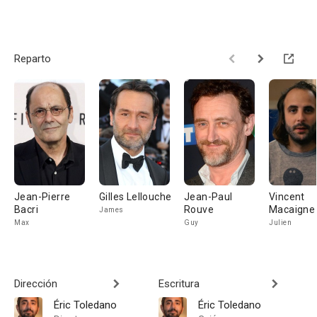
Reparto
Jean-Pierre
Gilles Lellouche
Jean-Paul
Vincent
Bacri
Rouve
Macaigne
James
Max
Guy
Julien
Dirección
Escritura
Éric Toledano
Éric Toledano