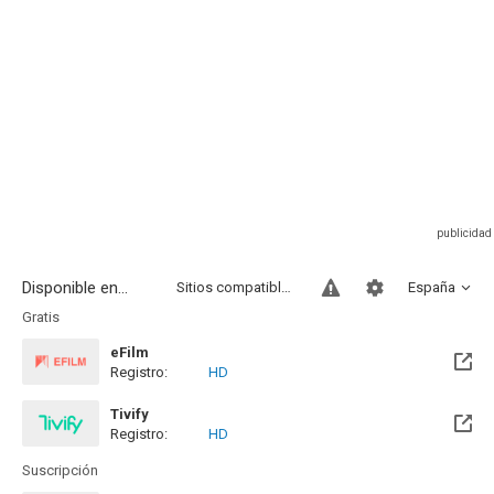
Disponible en...
Sitios compatibles
España
Gratis
eFilm
Registro:
HD
Tivify
Registro:
HD
Disponible hasta el Jue, 28 Feb 2030 (Quedan 3 años)
Suscripción