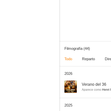
Omnibus
7.0
Filmografía (44)
Todo
Reparto
Dir
2026
Sácame de dudas
6.5
--
Verano del 36
Aparece como
Henri 
2025