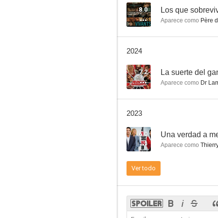
8.0
Los que sobrevi
Aparece como
Père d
Flashback
2024
6.0
7.2
La suerte del g
Aparece como
Dr Lam
2023
6.0
Una verdad a m
Aparece como
Thierry
Los colores del incendio
Ver todo
--