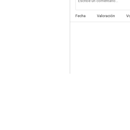
Fecha
Valoración
V
Les vedettes
--
Selfie
--