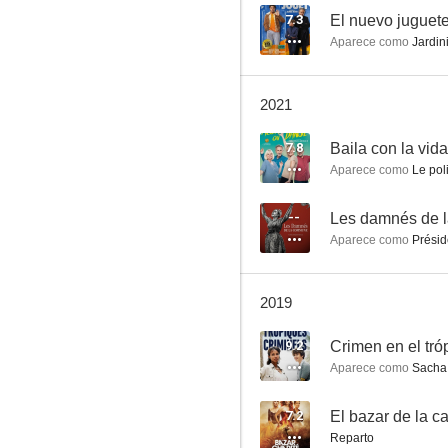
7.3
El nuevo juguet
Aparece como
Jardin
El nuevo juguete
2021
7.2
7.8
Baila con la vida
Aparece como
Le poli
--
Les damnés de
Aparece como
Présid
2019
El bazar de la caridad
9.2
Crimen en el tró
7.0
Aparece como
Sacha 
7.2
El bazar de la c
Reparto