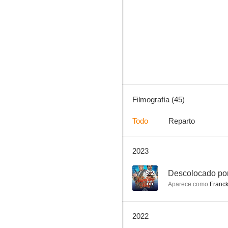
Balthazar
7.9
Filmografía (45)
Todo
Reparto
2023
Mea culpa
7.3
6.2
Descolocado po
Aparece como
Franc
2022