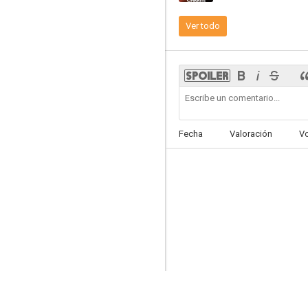
Ver todo
Juntos, nada más
6.9
Fecha
Valoración
V
OSS 117: Perdido en Río
6.2