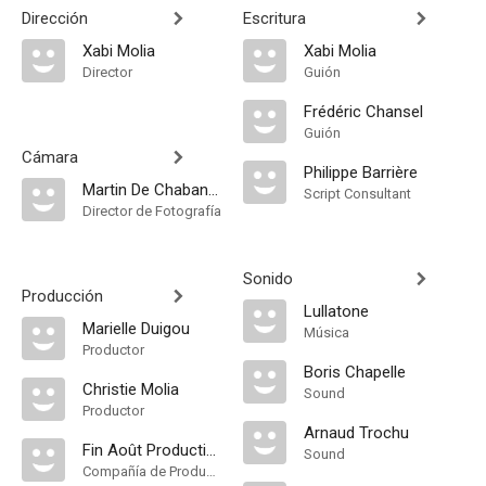
Dirección
Escritura
Xabi Molia
Xabi Molia
Director
Guión
Frédéric Chansel
Guión
Cámara
Philippe Barrière
Martin De Chabaneix
Script Consultant
Director de Fotografía
Sonido
Producción
Lullatone
Marielle Duigou
Música
Productor
Boris Chapelle
Christie Molia
Sound
Productor
Arnaud Trochu
Fin Août Productions
Sound
Compañía de Produccion