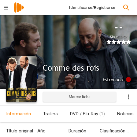
Identificarse/Registrarse
--
Sin valorar
Comme des rois
Estrenada
Marcar ficha
Información
Trailers
DVD / Blu-Ray
(1)
Noticias
Título original
Año
Duración
Clasificación por edades