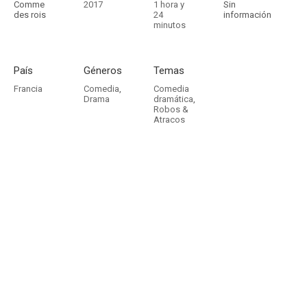
Comme
2017
1 hora y
Sin
des rois
24
información
minutos
País
Géneros
Temas
Francia
Comedia
,
Comedia
Drama
dramática
,
Robos &
Atracos