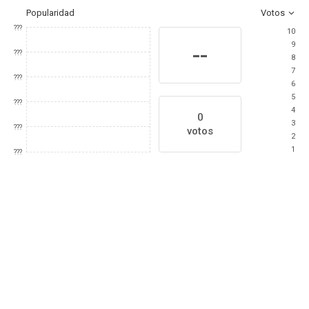
Popularidad
Votos
???
10
9
--
???
8
7
???
6
5
???
4
0
3
???
votos
2
1
???