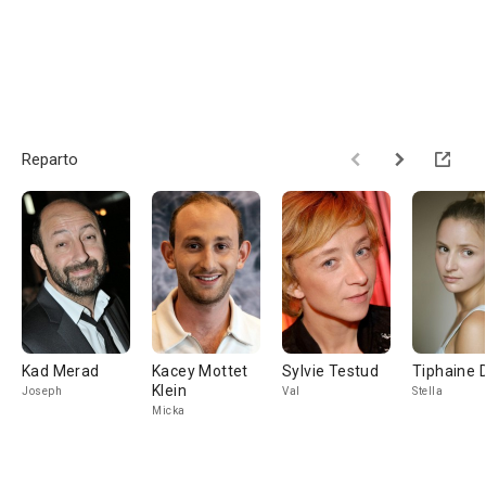
Reparto
Kad Merad
Kacey Mottet
Sylvie Testud
Tiphaine 
Klein
Joseph
Val
Stella
Micka