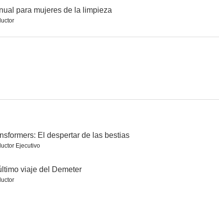
ual para mujeres de la limpieza
uctor
 Man
Asesinato en Saint Paul de Vence
La verdad
5.4
--
nsformers: El despertar de las bestias
uctor Ejecutivo
Hasta que el matrimonio nos separe
Manual para mujeres de la limpieza
último viaje del Demeter
uctor