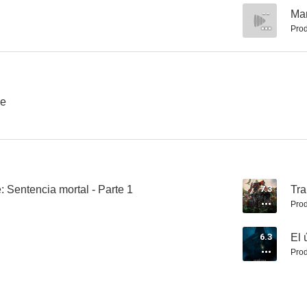
--
Man
Prod
Hasta que el cura nos separe
El guía del desfiladero (Pathfinder)
Slender
6.8
6.7
ne
: Sentencia mortal - Parte 1
7.3
Tra
Prod
Bajo el muelle
L'últim viatge
6.3
El 
Prod