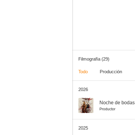
Zodiac
6.7
Filmografía (29)
Todo
Producción
2026
Ambulance. Plan de huida
6.2
7.1
Noche de bodas
Productor
2025