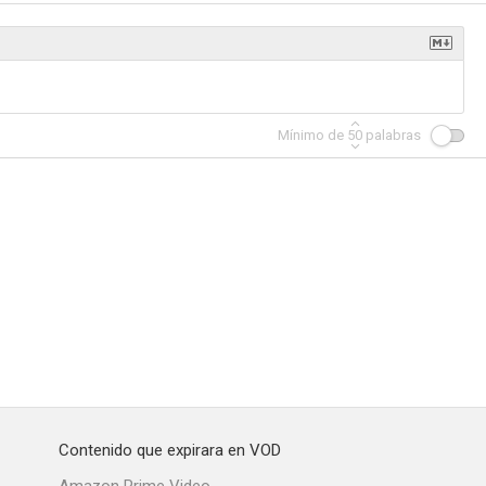
Mínimo de
50
palabras
Contenido que expirara en VOD