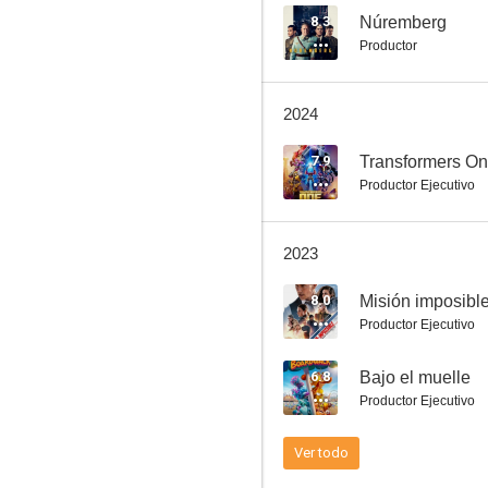
8.3
Núremberg
Productor
El Rey de Zamunda
2024
6.9
7.9
Transformers O
Productor Ejecutivo
2023
8.0
Misión imposible
Productor Ejecutivo
Clifford, el gran perro rojo
6.8
Bajo el muelle
Productor Ejecutivo
Ver todo