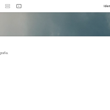
Iden
rafía.