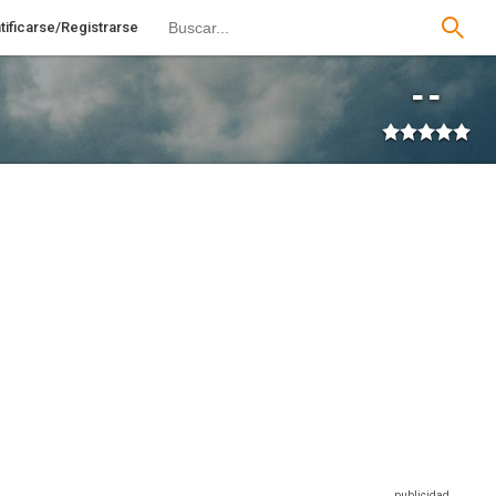
tificarse/Registrarse
--