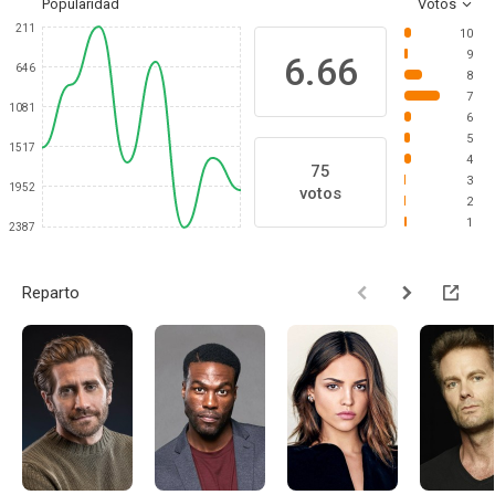
Popularidad
Votos
211
10
9
6.66
646
8
7
1081
6
5
1517
4
75
3
1952
votos
2
1
2387
Reparto