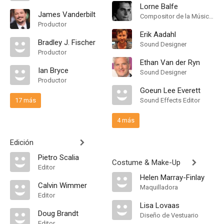
Lorne Balfe
James Vanderbilt
Compositor de la Música Original
Productor
Erik Aadahl
Bradley J. Fischer
Sound Designer
Productor
Ethan Van der Ryn
Ian Bryce
Sound Designer
Productor
Goeun Lee Everett
17 más
Sound Effects Editor
4 más
Edición
Pietro Scalia
Costume & Make-Up
Editor
Helen Marray-Finlay
Calvin Wimmer
Maquilladora
Editor
Lisa Lovaas
Doug Brandt
Diseño de Vestuario
Editor