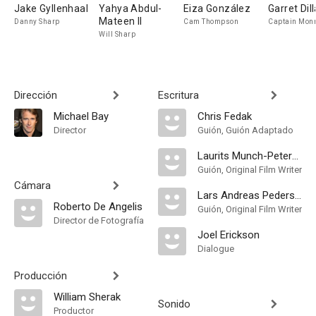
Jake Gyllenhaal
Yahya Abdul-
Eiza González
Garret Dil
Mateen II
Danny Sharp
Cam Thompson
Captain Mon
Will Sharp
Dirección
Escritura
Michael Bay
Chris Fedak
Director
Guión, Guión Adaptado
Laurits Munch-Petersen
Guión, Original Film Writer
Cámara
Lars Andreas Pedersen
Roberto De Angelis
Guión, Original Film Writer
Director de Fotografía
Joel Erickson
Dialogue
Producción
William Sherak
Sonido
Productor