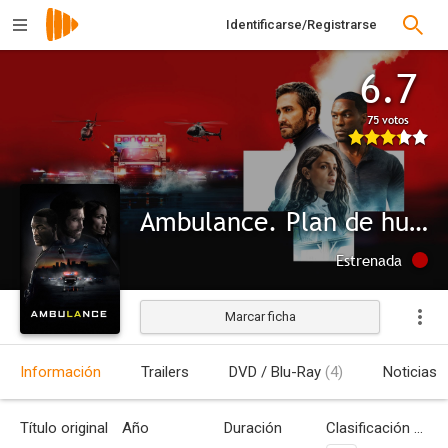
Identificarse/Registrarse
6.7
75 votos
Ambulance. Plan de huida
Estrenada
Marcar ficha
Información
Trailers
DVD / Blu-Ray
(4)
Noticias
Título original
Año
Duración
Clasificación por edades