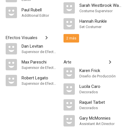
Sarah Westbrook Wachel
Paul Rubell
Costume Supervisor
Additional Editor
Hannah Runkle
Set Costumer
Efectos Visuales
2 más
Dan Levitan
Supervisor de Efectos Visuales
Max Pareschi
Arte
Supervisor de Efectos Visuales
Karen Frick
Diseño de Producción
Robert Legato
Supervisor de Efectos Visuales
Lucila Caro
Decorados
Raquel Tarbet
Decorados
Gary McMonnies
Assistant Art Director