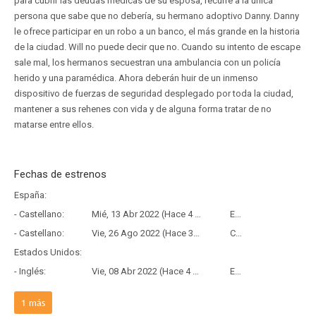
para cubrir las deudas médicas de su esposa, recurre a la única
persona que sabe que no debería, su hermano adoptivo Danny. Danny
le ofrece participar en un robo a un banco, el más grande en la historia
de la ciudad. Will no puede decir que no. Cuando su intento de escape
sale mal, los hermanos secuestran una ambulancia con un policía
herido y una paramédica. Ahora deberán huir de un inmenso
dispositivo de fuerzas de seguridad desplegado por toda la ciudad,
mantener a sus rehenes con vida y de alguna forma tratar de no
matarse entre ellos.
Fechas de estrenos
España:
- Castellano:
Mié, 13 Abr 2022 (Hace 4 años y 3 meses)
Estreno
- Castellano:
Vie, 26 Ago 2022 (Hace 3 años y 11 meses)
Copia Física
Estados Unidos:
- Inglés:
Vie, 08 Abr 2022 (Hace 4 años y 4 meses)
Estreno
Francia:
1
más
- Frances:
Mié, 23 Mar 2022 (Hace 4 años y 4 meses)
Estreno