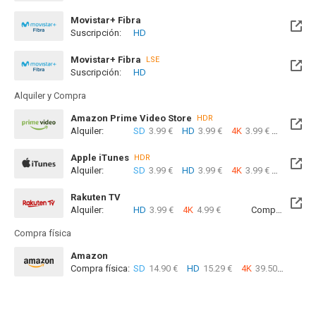
Movistar+ Fibra
Suscripción:
HD
Disponible hasta el Lun, 30 Nov 2026 (Quedan 3 meses)
Movistar+ Fibra
LSE
Suscripción:
HD
Disponible hasta el Lun, 30 Nov 2026 (Quedan 3 meses)
Alquiler y Compra
Amazon Prime Video Store
HDR
Alquiler:
SD
3.99 €
HD
3.99 €
4K
3.99 €
Com
Apple iTunes
HDR
Alquiler:
SD
3.99 €
HD
3.99 €
4K
3.99 €
Com
Rakuten TV
Alquiler:
HD
3.99 €
4K
4.99 €
Compra:
SD
7
Compra física
Amazon
Compra física:
SD
14.90 €
HD
15.29 €
4K
39.50 €