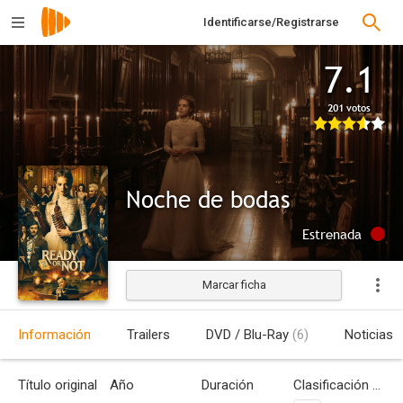
Identificarse/Registrarse
7.1
201 votos
Noche de bodas
Estrenada
Marcar ficha
Información
Trailers
DVD / Blu-Ray
(6)
Noticias
Título original
Año
Duración
Clasificación por edades