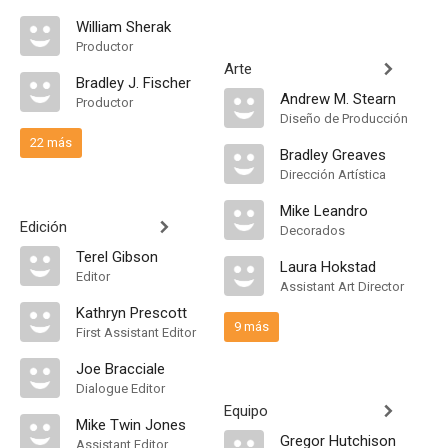
William Sherak
Productor
Arte
Bradley J. Fischer
Andrew M. Stearn
Productor
Diseño de Producción
22 más
Bradley Greaves
Dirección Artística
Mike Leandro
Edición
Decorados
Terel Gibson
Laura Hokstad
Editor
Assistant Art Director
Kathryn Prescott
9 más
First Assistant Editor
Joe Bracciale
Dialogue Editor
Equipo
Mike Twin Jones
Gregor Hutchison
Assistant Editor