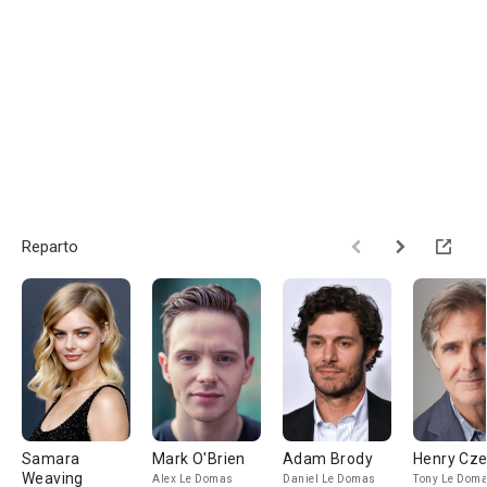
Reparto
Samara
Mark O'Brien
Adam Brody
Henry Cze
Weaving
Alex Le Domas
Daniel Le Domas
Tony Le Dom