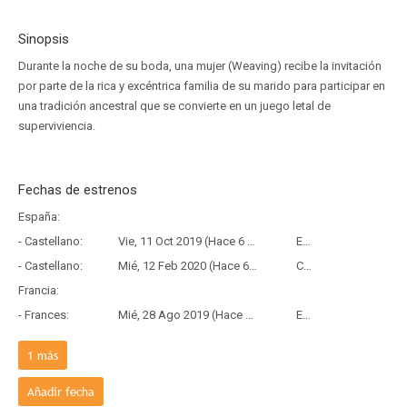
Sinopsis
Durante la noche de su boda, una mujer (Weaving) recibe la invitación
por parte de la rica y excéntrica familia de su marido para participar en
una tradición ancestral que se convierte en un juego letal de
superviviencia.
Fechas de estrenos
España:
- Castellano:
Vie, 11 Oct 2019 (Hace 6 años y 9 meses)
Estreno
- Castellano:
Mié, 12 Feb 2020 (Hace 6 años y 5 meses)
Copia Física
Francia:
- Frances:
Mié, 28 Ago 2019 (Hace 6 años y 11 meses)
Estreno
País de origen:
1
más
- V.O:
Mié, 21 Ago 2019 (Hace 6 años y 11 meses)
Estreno
Añadir fecha