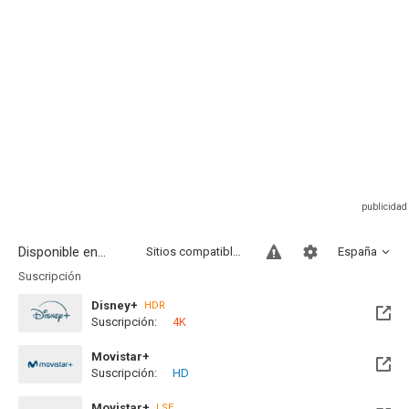
Disponible en...
Sitios compatibles
España
Suscripción
Disney+
HDR
Suscripción:
4K
Movistar+
Suscripción:
HD
Disponible hasta el Dom, 31 Ene 2027 (Quedan 5 meses)
Movistar+
LSE