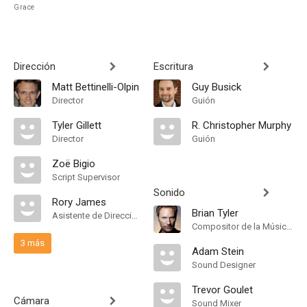
Grace
Dirección
Escritura
Matt Bettinelli-Olpin
Guy Busick
Director
Guión
Tyler Gillett
R. Christopher Murphy
Director
Guión
Zoë Bigio
Script Supervisor
Sonido
Rory James
Brian Tyler
Asistente de Dirección
Compositor de la Música Original, Orquestador
3 más
Adam Stein
Sound Designer
Trevor Goulet
Cámara
Sound Mixer