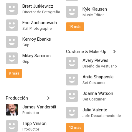
Brett Jutkiewicz
Kyle Klausen
Director de Fotografía
Music Editor
Eric Zachanowich
19 más
Still Photographer
Kenroy Ebanks
Grip
Costume & Make-Up
Mikey Sarciron
Avery Plewes
Grip
Diseño de Vestuario
9 más
Anita Shapanski
Set Costumer
Joanna Watson
Producción
Set Costumer
James Vanderbilt
Julia Valente
Productor
Jefe Departamento de Maquillaje
Tripp Vinson
12 más
Productor