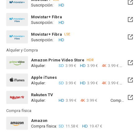
Suscripción:
HD
Disponible hasta el Dom, 31 Ene 2027 (Quedan 5 meses)
Movistar+ Fibra
Suscripción:
HD
Disponible hasta el Dom, 31 Ene 2027 (Quedan 5 meses)
Movistar+ Fibra
LSE
Suscripción:
HD
Disponible hasta el Dom, 31 Ene 2027 (Quedan 5 meses)
Alquiler y Compra
Amazon Prime Video Store
HDR
Alquiler:
SD
3.99 €
HD
3.99 €
4K
3.99 €
Com
Apple iTunes
Alquiler:
SD
3.99 €
HD
3.99 €
4K
3.99 €
Com
Rakuten TV
Alquiler:
HD
3.99 €
4K
3.99 €
Compra:
SD
1
Compra física
Amazon
Compra física:
SD
11.58 €
HD
19.47 €