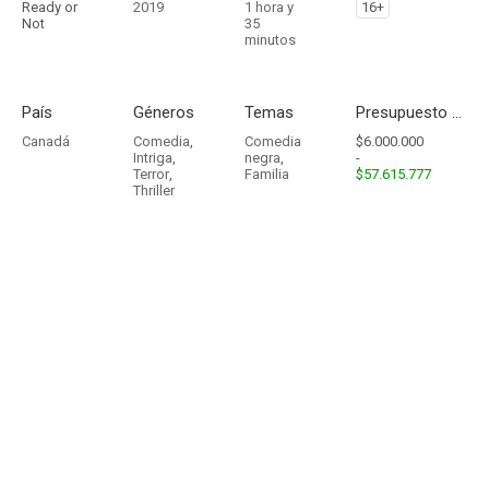
Ready or
2019
1 hora y
16+
Not
35
minutos
País
Géneros
Temas
Presupuesto - Ingresos
Canadá
Comedia
,
Comedia
$6.000.000
Intriga
,
negra
,
-
Terror
,
Familia
$57.615.777
Thriller