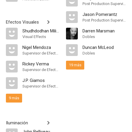
Post Production Supervisor
Jason Pomerantz
Post Production Supervisor
Efectos Visuales
Shudhdodhan Milind Ambhore
Darren Marsman
Visual Effects
Dobles
Nigel Mendoza
Duncan McLeod
Supervisor de Efectos Visuales
Dobles
Rickey Verma
19 más
Supervisor de Efectos Visuales
J.P. Giamos
Supervisor de Efectos Visuales
9 más
Iluminación
John Belliveau