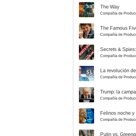
3.3
The Way
Compañía de Produc
--
The Famous Fiv
Compañía de Produc
Jack el Destripador: caso abierto
--
Secrets & Spies
7.2
Compañía de Produc
--
La revolución d
Compañía de Produc
--
Trump: la campañ
Compañía de Produc
--
Felinos noche y 
Freddie Mercury: El show final
Compañía de Produc
7.0
--
Putin vs. Green