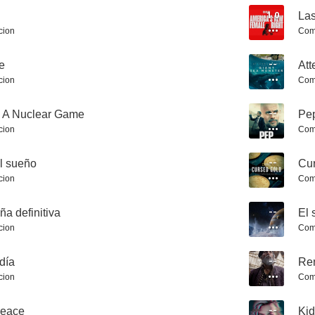
1.0
Las
cion
Com
e
--
Att
cion
Com
Threads
Death Valley
La mujer en 
: A Nuclear Game
--
Pep
7.0
7.0
cion
Com
el sueño
--
Cur
cion
Com
a definitiva
--
El 
cion
Com
día
--
Ren
Such Brave Girls
Sister Boniface Mysteries
Fuego cr
cion
Com
7.0
6.9
peace
--
Ki