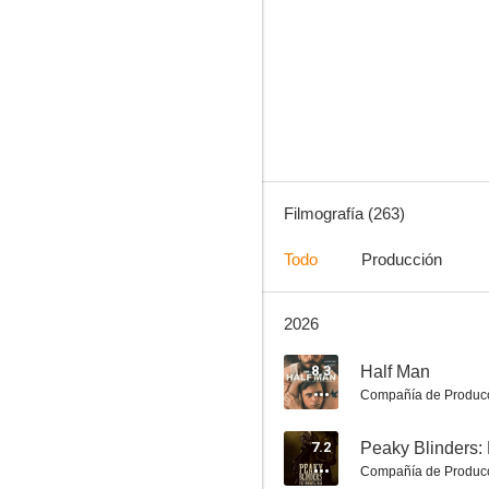
Asesinato para principiantes
9.5
Filmografía (263)
Todo
Producción
2026
Confía en mí
8.8
8.3
Half Man
Compañía de Produc
7.2
Peaky Blinders: 
Compañía de Produc