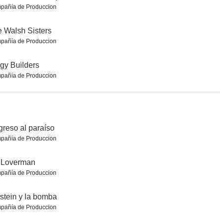
pañía de Produccion
 Walsh Sisters
pañía de Produccion
ado II
La vida a sangre fría
El infiltrado
gy Builders
7.6
7.5
7.5
pañía de Produccion
reso al paraíso
pañía de Produccion
 Loverman
all
The War Between the Land and the Sea
Somewhere Boy
pañía de Produccion
7.3
7.3
7.2
stein y la bomba
pañía de Produccion