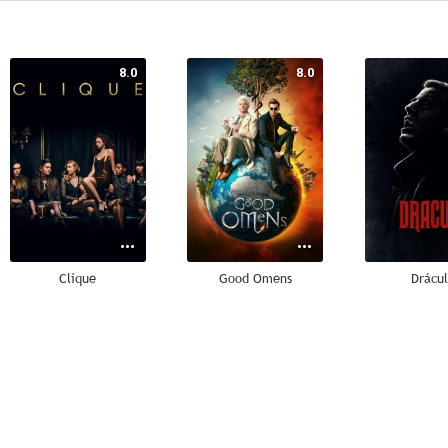
8.0
8.0
Clique
Good Omens
Drácu
10
10