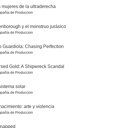
 mujeres de la ultraderecha
pañía de Produccion
enborough y el monstruo jurásico
pañía de Produccion
la pared
The English
Nuestro universo
 Guardiola: Chasing Perfection
7.0
7.0
7.0
pañía de Produccion
sed Gold: A Shipwreck Scandal
pañía de Produccion
sistema solar
pañía de Produccion
acimiento: arte y violencia
uzado
Hans Zimmer. La BSO de Hollywood
Doctor Who: Revolution of the Daleks
pañía de Produccion
6.9
6.8
6.6
dnapped