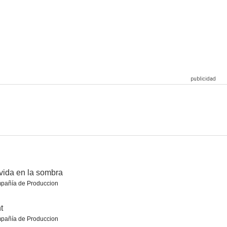
Inside No. 9: The Bones of St Nicholas
Maravillas de la vida
Bluey
9.0
9.0
9.0
Doctor Who: The Snowmen
Caso cerrado
The Final Cut (House of Cards III)
8.5
8.5
8.4
vida en la sombra
pañía de Produccion
t
pañía de Produccion