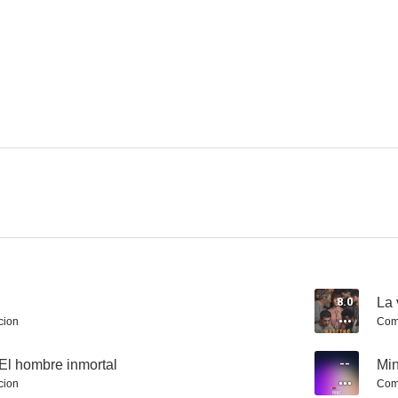
Los casos de Susan Ryeland: Moonflower Murders
Julio César: El ascenso del Imperio romano
9.0
9.0
Edén: Paraísos remotos
An Adventure in Space and Time
8.7
8.5
8.0
La 
cion
Com
El hombre inmortal
--
Min
cion
Com