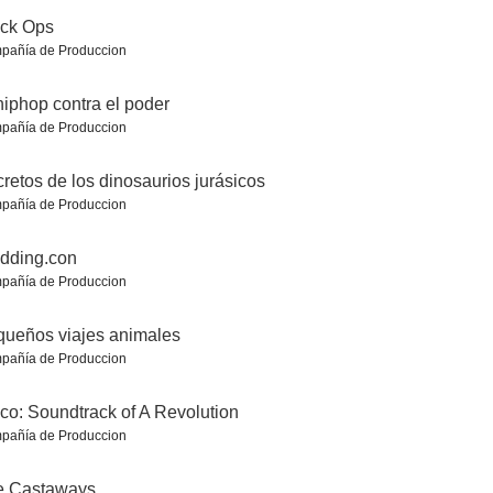
ack Ops
pañía de Produccion
hiphop contra el poder
pañía de Produccion
retos de los dinosaurios jurásicos
Earthflight: La Tierra desde el cielo
Los últimos días de Lehman Brothers
Ley y desorden
pañía de Produccion
4.5
4.3
4.0
dding.con
pañía de Produccion
ueños viajes animales
pañía de Produccion
co: Soundtrack of A Revolution
pañía de Produccion
os
Dinastías
Wreck: Psicopato
e Castaways