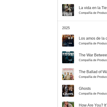
--
La vida en la Ti
Compañía de Produc
Fantasmas
2025
8.4
8.0
Los amos de la 
Compañía de Produc
7.5
The War Between
Compañía de Produc
6.6
The Ballad of Wa
Compañía de Produc
MotherFatherSon
8.0
--
Ghosts
Compañía de Produc
--
How Are You? It'