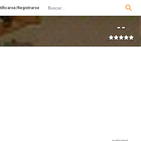
tificarse/Registrarse
--