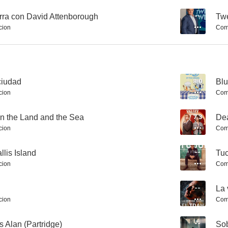
erra con David Attenborough
--
Twe
cion
Com
Regreso al paraíso
Call Me Kat
Smoth
8.3
8.3
ciudad
8.0
Blu
cion
Com
 the Land and the Sea
7.3
Dea
cion
Com
llis Island
--
Tuc
cion
Com
Half Man
The Outlaws
Ciclo
8.0
8.0
--
La 
cion
Com
s Alan (Partridge)
--
Sob