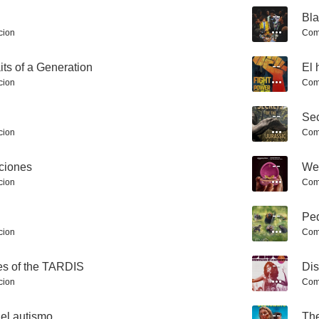
--
Bl
cion
Com
its of a Generation
--
El 
cion
Com
--
Sec
Grandes esperanzas
Elton John confidencial
cion
Com
5.0
5.0
aciones
--
We
cion
Com
--
Peq
cion
Com
es of the TARDIS
--
Dis
cion
Com
Queen Elizabeth and Paddington Bear Film
Animales sobrenaturales
Nosotr
 el autismo
--
Th