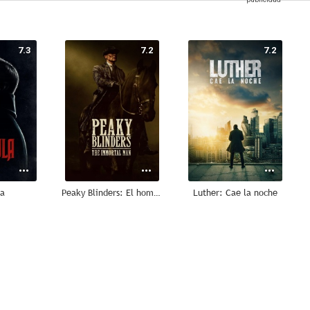
7.3
7.2
7.2
la
Peaky Blinders: El hombre inmortal
Luther: Cae la noche
10
10
9.8