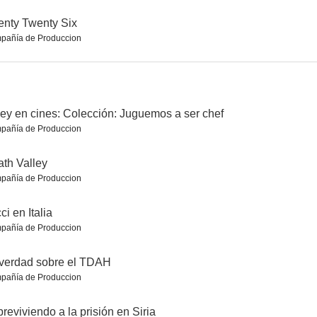
nty Twenty Six
pañía de Produccion
er
Blue Lights
Doctor Who: La iglesia de Ruby Road
8.1
8.0
8.0
ey en cines: Colección: Juguemos a ser chef
pañía de Produccion
th Valley
pañía de Produccion
ci en Italia
pañía de Produccion
s
La vida en la sombra
Los amos de la ciudad
8.0
8.0
7.9
verdad sobre el TDAH
pañía de Produccion
reviviendo a la prisión en Siria