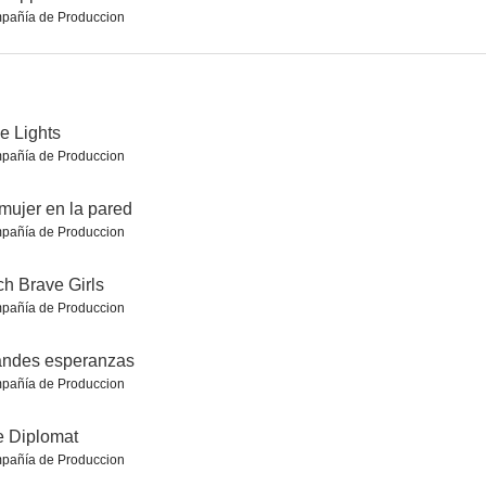
pañía de Produccion
e Lights
pañía de Produccion
de July
Fugitivo: El curioso caso de Carlos Ghosn
The Ballad of Wallis Island
mujer en la pared
6.3
6.3
6.3
pañía de Produccion
h Brave Girls
pañía de Produccion
andes esperanzas
pañía de Produccion
a bomba
Wolf
El secreto de Crickley Hall
 Diplomat
pañía de Produccion
6.0
6.0
6.0