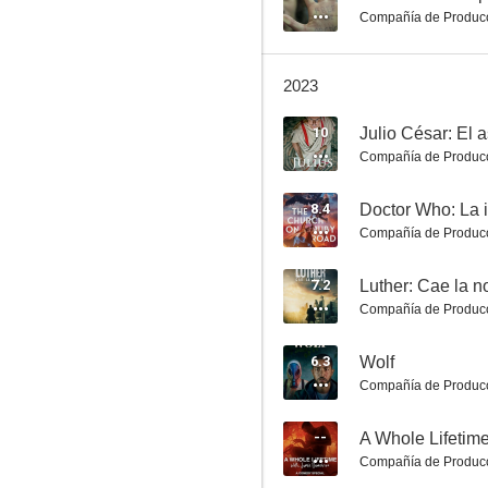
Compañía de Produc
2023
10
Julio César: El 
Compañía de Produc
La reina en época de guerra
8.4
Doctor Who: La 
6.6
Compañía de Produc
7.2
Luther: Cae la 
Compañía de Produc
6.3
Wolf
Compañía de Produc
A la caza del amor
--
A Whole Lifetim
Compañía de Produc
6.2