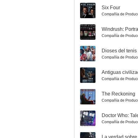
--
Six Four
Compañía de Produc
--
Windrush: Portra
Compañía de Produc
--
Dioses del tenis
Los archivos de Mallorca
Compañía de Produc
5.8
--
Antiguas civiliz
Compañía de Produc
--
The Reckoning
Compañía de Produc
--
Doctor Who: Tal
Compañía de Produc
La guardia
--
La verdad sobre