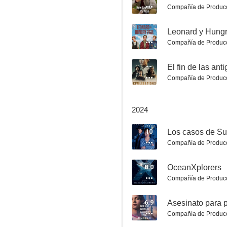
Compañía de Produc
--
Leonard y Hungr
Compañía de Produc
Bluey en cines: Colección: Juguemos a ser chef
--
El fin de las ant
7.9
Compañía de Produc
2024
10
Los casos de Su
Compañía de Produc
8.0
OceanXplorers
El ascenso de los nazis
Compañía de Produc
7.5
6.9
Asesinato para p
Compañía de Produc