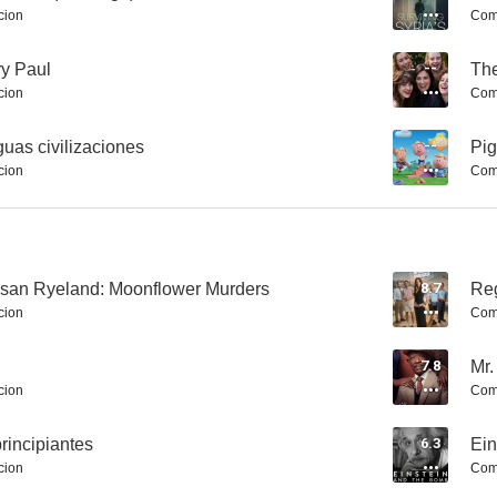
cion
Com
y Paul
--
The
cion
Com
OceanXplorers
The Control Room
Planeta Hel
iguas civilizaciones
--
Pig
7.8
7.8
cion
Com
san Ryeland: Moonflower Murders
8.7
Reg
cion
Com
7.8
Mr.
Mark Hofmann: Un falsificador entre mormones
Mr. Loverman
Wolf H
cion
Com
7.5
7.3
rincipiantes
6.3
Ein
cion
Com