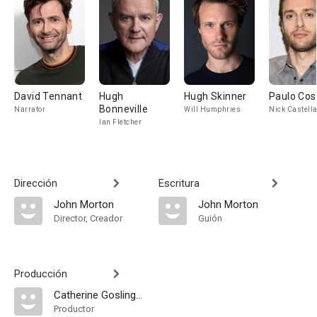
David Tennant
Hugh
Hugh Skinner
Paulo Cos
Bonneville
Narrator
Will Humphries
Nick Castell
Ian Fletcher
Dirección
Escritura
John Morton
John Morton
Director, Creador
Guión
Producción
Catherine Gosling Fuller
Productor