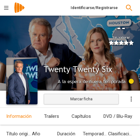
Identificarse/Registrarse
--
Sin valorar
Twenty Twenty Six
A la espera de nueva temporada
Marcar ficha
Información
Trailers
Capítulos
DVD / Blu-Ray
Título original
Año
Duración
Temporadas
Clasificación por edades