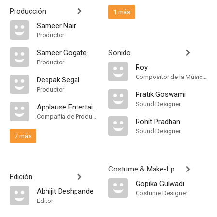
Producción
1 más
Sameer Nair
Productor
Sameer Gogate
Sonido
Productor
Roy
Compositor de la Música Original, Música
Deepak Segal
Productor
Pratik Goswami
Sound Designer
Applause Entertainment Ltd
Compañía de Produccion
Rohit Pradhan
Sound Designer
7 más
Costume & Make-Up
Edición
Gopika Gulwadi
Abhijit Deshpande
Costume Designer
Editor