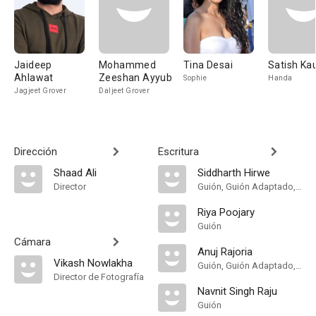
Jaideep
Mohammed
Tina Desai
Satish Ka
Ahlawat
Zeeshan Ayyub
Sophie
Handa
Jagjeet Grover
Daljeet Grover
Dirección
Escritura
Shaad Ali
Siddharth Hirwe
Director
Guión, Guión Adaptado, Adaptation
Riya Poojary
Guión
Cámara
Anuj Rajoria
Vikash Nowlakha
Guión, Guión Adaptado, Adaptation
Director de Fotografía
Navnit Singh Raju
Guión