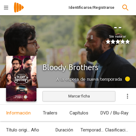
Identificarse/Registrarse
--
Sin valorar
Bloody Brothers
A la espera de nueva temporada
Marcar ficha
Información
Trailers
Capítulos
DVD / Blu-Ray
Título original
Año
Duración
Temporadas
Clasificación por edades