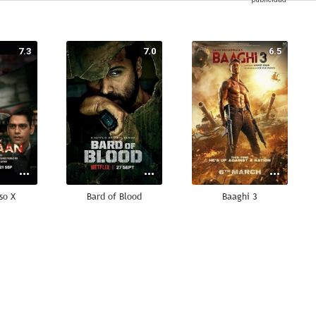
7.3
7.0
6.5
so X
Bard of Blood
Baaghi 3
4.0
2.0
--