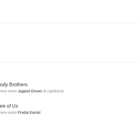
s
Gabbar is Back
Vishwaroopam
ody Brothers
rece como
Jagjeet Grover
(
6
capítulos
)
ee of Us
rece como
Pradip Kamat