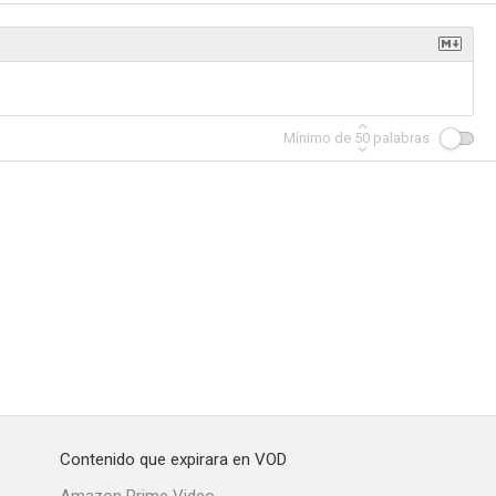
Mínimo de
50
palabras
Contenido que expirara en VOD