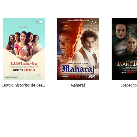
8.0
7.7
Cuatro historias de deseo
Maharaj
Sospecho
6.0
5.6