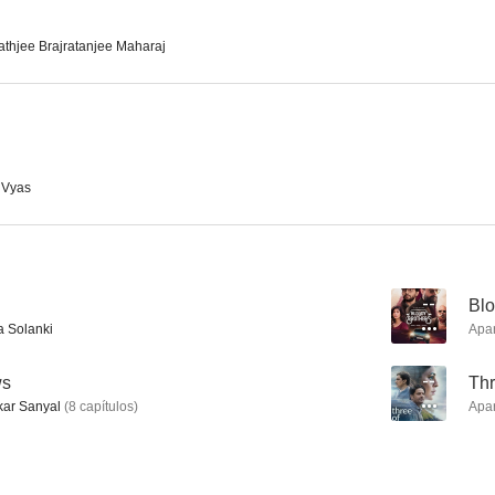
thjee Brajratanjee Maharaj
Vishwaroopam 2
Raazi
Raee
--
 Vyas
--
Blo
 Solanki
Apa
Khatta Meetha
ws
--
Thr
ar Sanyal
(
8
capítulos
)
Apa