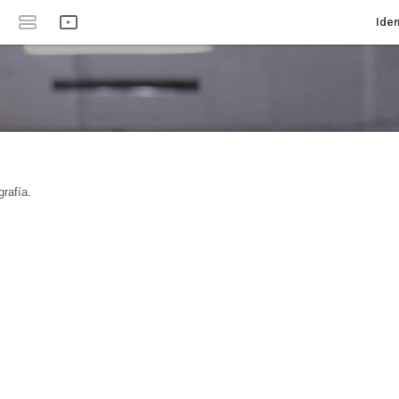
Iden
rafía.