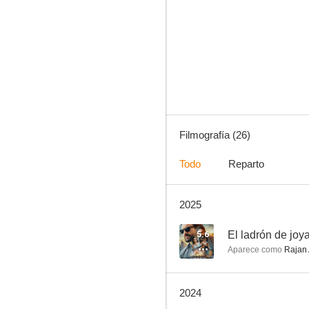
Gangs of Wasseypur. Parte 1
--
Filmografía (26)
Todo
Reparto
2025
Bloody Brothers
--
5.6
El ladrón de joy
Aparece como
Rajan 
2024