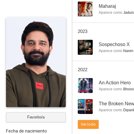
7.7
Maharaj
Aparece como
Jaduna
Khaali Peeli
2023
--
7.3
Sospechoso X
Aparece como
Naren
2022
--
An Action Hero
Aparece como
Bhoora
Commando: A One Man Army
--
The Broken Ne
Aparece como
Dipank
Favorito/a
Ver todo
Fecha de nacimiento