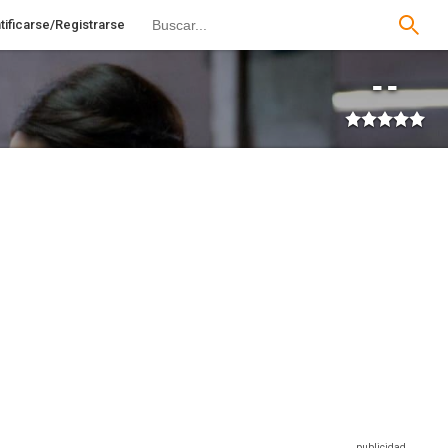
tificarse/Registrarse
--