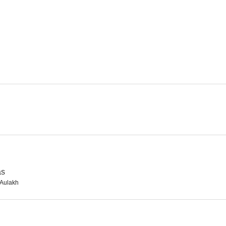
Rockstar
El ladrón de joyas
--
--
The Broken News
Three of Us
Paatal 
--
--
as
Aulakh