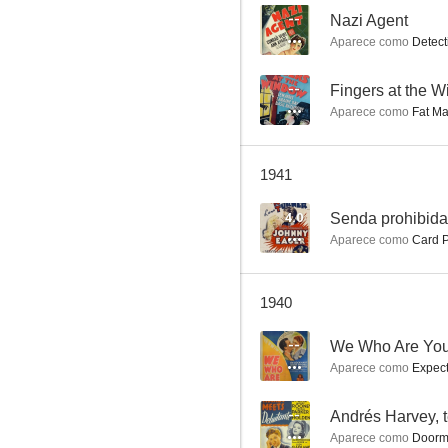
--
Nazi Agent
Aparece como
Detect
Wyoming
--
Fingers at the 
Aparece como
Fat Ma
--
1941
4.0
Senda prohibida
Aparece como
Card P
1940
Third Finger, Left Hand
--
We Who Are Yo
--
Aparece como
Expect
--
Andrés Harvey, t
Aparece como
Doorma