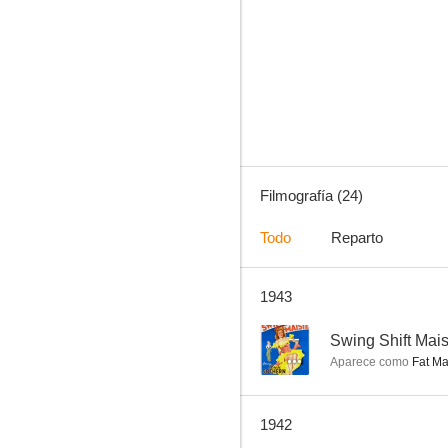
Slightly Dangerous
--
Filmografía (24)
Todo
Reparto
1943
Fingers at the Window
--
--
Swing Shift Mais
Aparece como
Fat Ma
1942