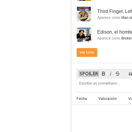
--
Third Finger, Le
Aparece como
Man at
--
Edison, el homb
Esta mujer es mía
Aparece como
Broker
--
Ver todo
Fecha
Valoración
V
El borrón de la familia
--