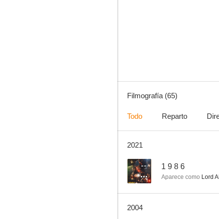
Shango, la pistola infalible
6.5
Filmografía (65)
Todo
Reparto
Dir
2021
Barro en los ojos
6.0
--
1 9 8 6
Aparece como
Lord A
2004