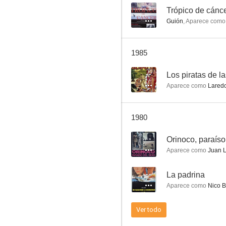
--
Trópico de cánc
Guión
,
Aparece como
Un tren para Durango
1985
6.0
--
Los piratas de la
Aparece como
Lared
1980
--
Orinoco, paraíso
Aparece como
Juan 
¿Por qué seguir matando?
--
La padrina
5.0
Aparece como
Nico B
Ver todo