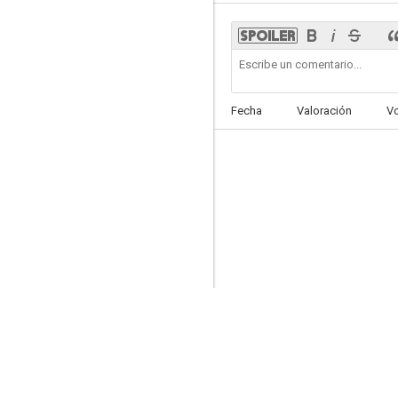
La noche que Evelyn salió de la tumba
Fecha
Valoración
V
--
1 9 8 6
--