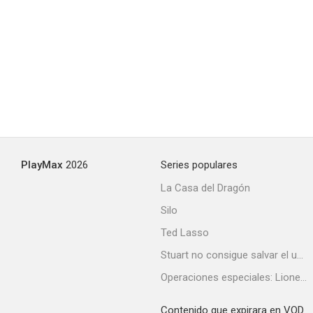
Beatrice Cenci
--
PlayMax
2026
Series populares
La Casa del Dragón
Silo
Cento anni d'amore
Ted Lasso
Stuart no consigue salvar el universo
Operaciones especiales: Lioness
Contenido que expirara en VOD