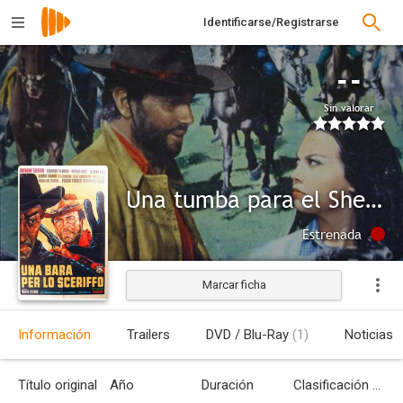
Identificarse/Registrarse
--
Sin valorar
Una tumba para el Sheriff
Estrenada
Marcar ficha
Información
Trailers
DVD / Blu-Ray
(1)
Noticias
Título original
Año
Duración
Clasificación por edades