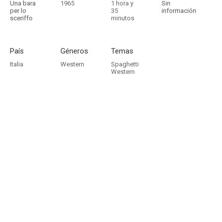
Una bara
1965
1 hora y
Sin
per lo
35
información
sceriffo
minutos
País
Géneros
Temas
Italia
Western
Spaghetti
Western