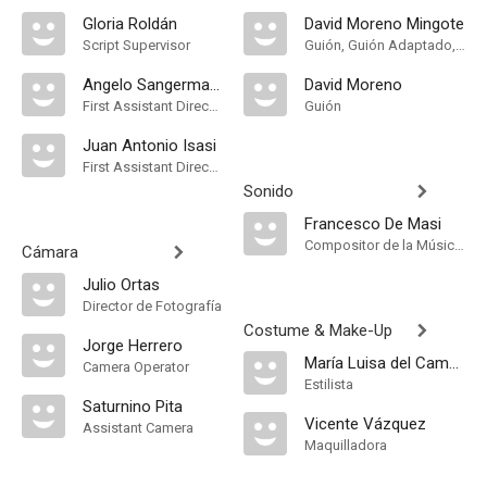
Gloria Roldán
David Moreno Mingote
Script Supervisor
Guión, Guión Adaptado, Historia
Angelo Sangermano
David Moreno
First Assistant Director
Guión
Juan Antonio Isasi
First Assistant Director
Sonido
Francesco De Masi
Compositor de la Música Original
Cámara
Julio Ortas
Director de Fotografía
Costume & Make-Up
Jorge Herrero
María Luisa del Campo
Camera Operator
Estilista
Saturnino Pita
Vicente Vázquez
Assistant Camera
Maquilladora