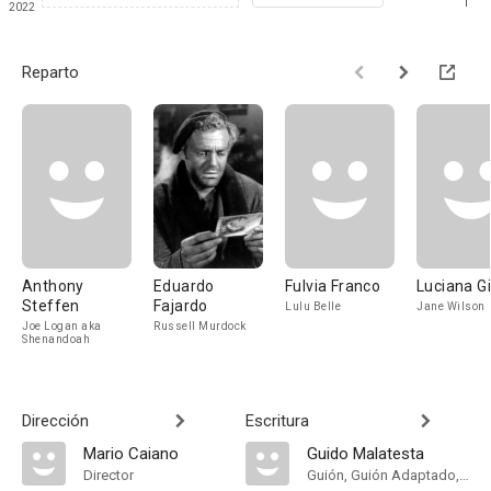
1
2022
Reparto
Anthony
Eduardo
Fulvia Franco
Luciana Gil
Steffen
Fajardo
Lulu Belle
Jane Wilson
Joe Logan aka
Russell Murdock
Shenandoah
Dirección
Escritura
Mario Caiano
Guido Malatesta
Director
Guión, Guión Adaptado, Historia