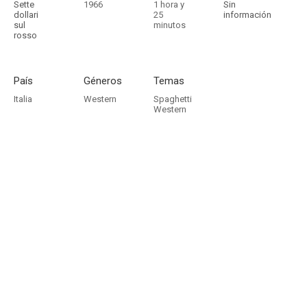
Sette
1966
1 hora y
Sin
dollari
25
información
sul
minutos
rosso
País
Géneros
Temas
Italia
Western
Spaghetti
Western