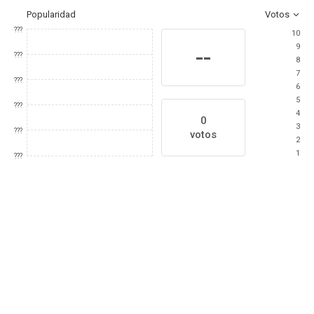
Popularidad
Votos
???
10
9
--
???
8
7
???
6
5
???
4
0
3
???
votos
2
1
???