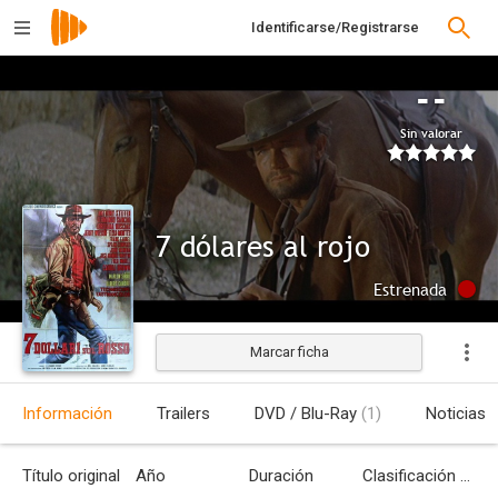
Identificarse/Registrarse
--
Sin valorar
7 dólares al rojo
Estrenada
Marcar ficha
Información
Trailers
DVD / Blu-Ray
(1)
Noticias
Título original
Año
Duración
Clasificación por edades