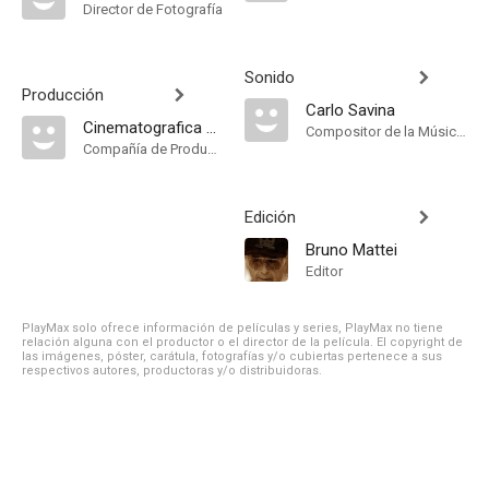
Director de Fotografía
Sonido
Producción
Carlo Savina
Cinematografica Associati
Compositor de la Música Original, Música
Compañía de Produccion
Edición
Bruno Mattei
Editor
PlayMax solo ofrece información de películas y series, PlayMax no tiene
relación alguna con el productor o el director de la película. El copyright de
las imágenes, póster, carátula, fotografías y/o cubiertas pertenece a sus
respectivos autores, productoras y/o distribuidoras.