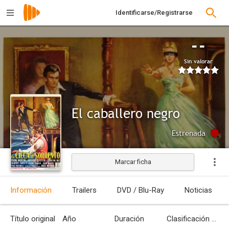
Identificarse/Registrarse
--
Sin valorar
El caballero negro
Estrenada
Marcar ficha
Información
Trailers
DVD / Blu-Ray
Noticias
Título original
Año
Duración
Clasificación por edades