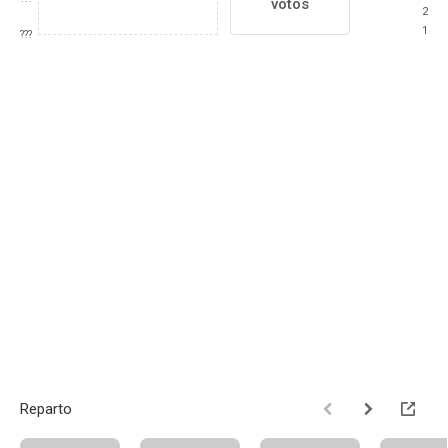
votos
2
1
???
Reparto