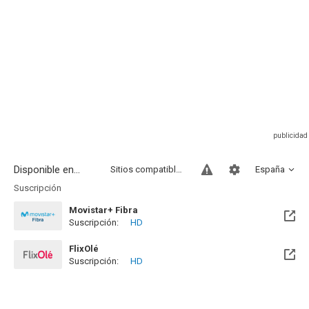
Disponible en...
Sitios compatibles
España
Suscripción
Movistar+ Fibra
Suscripción:
HD
Disponible hasta el Vie, 01 Ene 2100 (Quedan 73 años)
FlixOlé
Suscripción:
HD