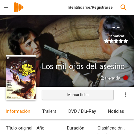
Identificarse/Registrarse
--
Sin valorar
Los mil ojos del asesino
Estrenada
Marcar ficha
Información
Trailers
DVD / Blu-Ray
Noticias
Título original
Año
Duración
Clasificación por edades