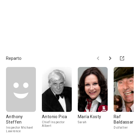
Reparto
Anthony
Antonio Pica
María Kosty
Raf
Steffen
Baldassar
Chief Inspector
Sarah
Albert
Inspector Michael
DuVallier
Lawrence