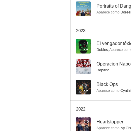
--
Portraits of Da
Aparece como
Doree
Doctor Who Confidential
2023
9.4
6.1
El vengador tóxi
Dobles
,
Aparece com
6.8
Operación Napo
Reparto
--
Black Ops
Aparece como
Cynthi
Agatha Raisin
8.8
2022
9.0
Heartstopper
Aparece como
Ivy Ol