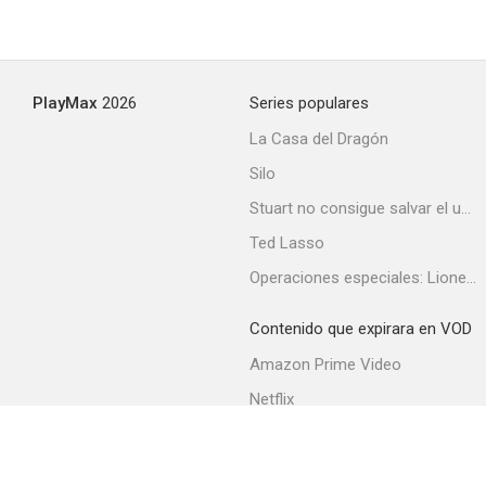
Microsoap
PlayMax
2026
Series populares
--
La Casa del Dragón
Silo
Stuart no consigue salvar el universo
Ted Lasso
Operaciones especiales: Lioness
Contenido que expirara en VOD
Ángeles e insectos
Amazon Prime Video
--
Netflix
Filmin
Movistar+