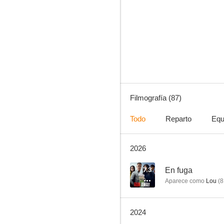
Outlander
7.7
Filmografía (87)
Todo
Reparto
Equ
2026
Agatha Christie: Poirot
9.6
7.3
En fuga
Aparece como
Lou
(
8
2024