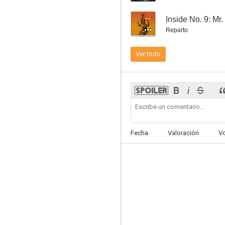
--
Inside No. 9: Mr.
Reparto
Ver todo
Brassic
8.3
Fecha
Valoración
V
Agatha Christie: Poirot - Cinco cerditos
7.7