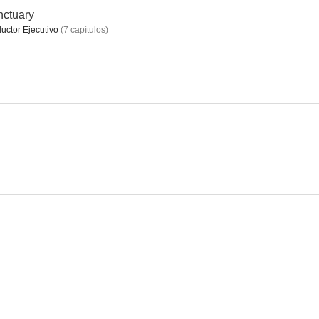
ctuary
uctor Ejecutivo
(
7
capítulos
)
 Rosana
Proof (La verdad oculta)
Dancing on the Edge
5.3
5.0
3.5
om
Tamara Drewe
Sylvia
--
--
--