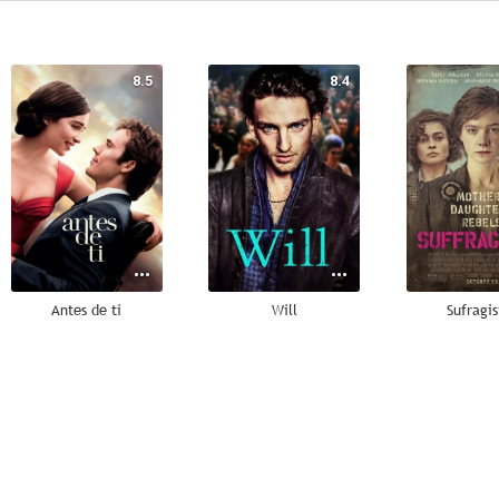
8.5
8.4
Antes de ti
Will
Sufragis
7.3
6.7