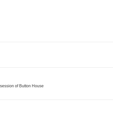
Zombies Party
Las hermanas Bolena
Back to B
9.0
8.8
Toast
Fantasmas
Fantas
7.3
7.0
session of Button House