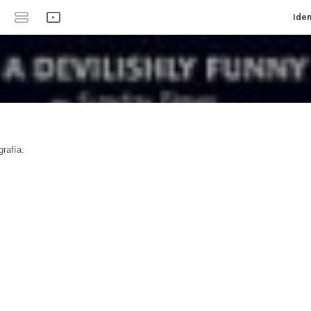
Iden
rafía.