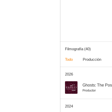
The Giver: El dador de recuerdos
5.9
Filmografía (40)
Todo
Producción
2026
Amor y otros desastres
7.3
--
Ghosts: The Pos
Productor
2024