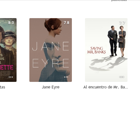
8.3
7.8
7.7
tas
Jane Eyre
Al encuentro de Mr. Banks
6.4
6.1
5.9