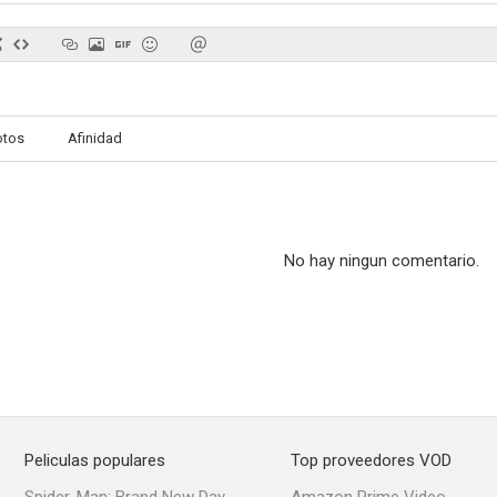
The Marlow Murder Club
Todo queda en familia
Glam Gi
otos
Afinidad
--
--
No hay ningun comentario.
Rat (Mi vida como una rata)
La ley de las drogas
Algún día te e
Peliculas populares
Top proveedores VOD