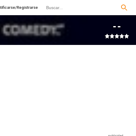
tificarse/Registrarse
--