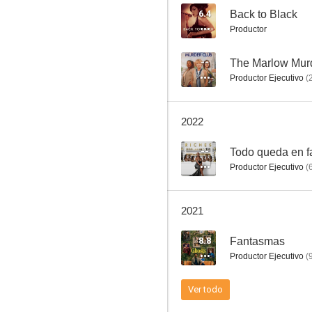
6.4
Back to Black
Productor
Elizabeth
--
The Marlow Mur
Productor Ejecutivo
(
6.0
2022
--
Todo queda en f
Productor Ejecutivo
(
2021
Las hermanas L.
8.8
Fantasmas
--
Productor Ejecutivo
(
Ver todo