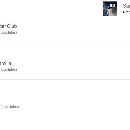
5.5
San
Prod
Tulip Fever
El secreto de las abejas
Por amor a
der Club
2
capítulos
)
5.8
5.5
amilia
6
capítulos
)
Cómo se hace una chica
Sanctuary
Chatro
--
--
94
capítulos
)