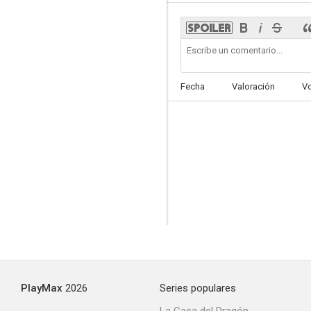
Ghosts: The Possession of Button House
Fecha
Valoración
V
--
Happy Now
PlayMax
2026
Series populares