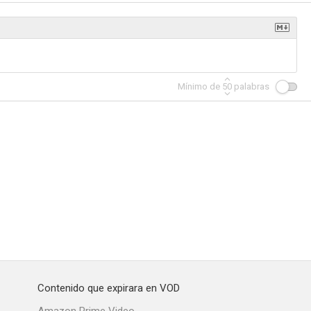
rls
Brick Lane
The Bad Mother's Handbook
Mínimo de
50
palabras
--
ncontraré
Contenido que expirara en VOD