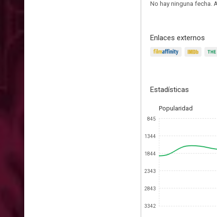
No hay ninguna fecha.
A
Enlaces externos
Estadísticas
Popularidad
845
1344
1844
2343
2843
3342