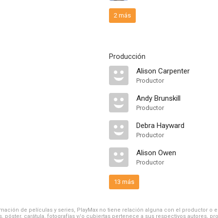
2 más
Producción
Alison Carpenter
Productor
Andy Brunskill
Productor
Debra Hayward
Productor
Alison Owen
Productor
13 más
ación de películas y series, PlayMax no tiene relación alguna con el productor o el d
, póster, carátula, fotografías y/o cubiertas pertenece a sus respectivos autores, pr