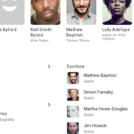
e Byford
Kiell Smith-
Mathew
Lolly Adefope
Bynoe
Baynton
Katherine "Kitty"
Higham
Mike Cooper
Thomas Thorne
Escritura
Mathew Baynton
Guión
Simon Farnaby
Guión
Martha Howe-Douglas
rrez
Guión
tografía
Jim Howick
Guión