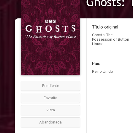
Ghosts: 
Título original
Ghosts: The
Possession of Button
House
País
Reino Unido
Pendiente
Favorita
Vista
Abandonada