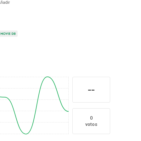
ñadir
--
0
votos