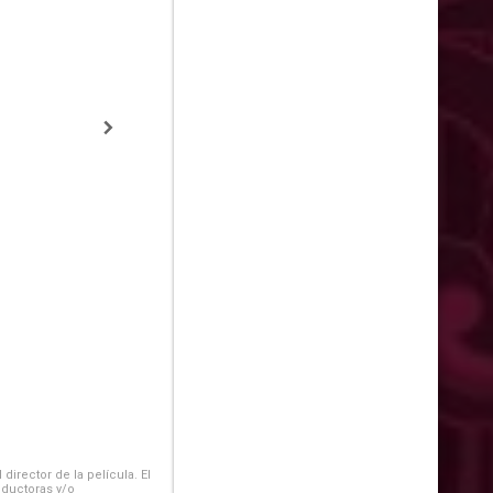
irector de la película. El
oductoras y/o