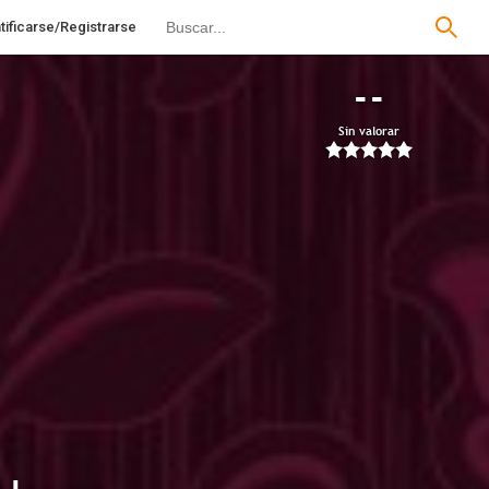
tificarse/Registrarse
--
Sin valorar