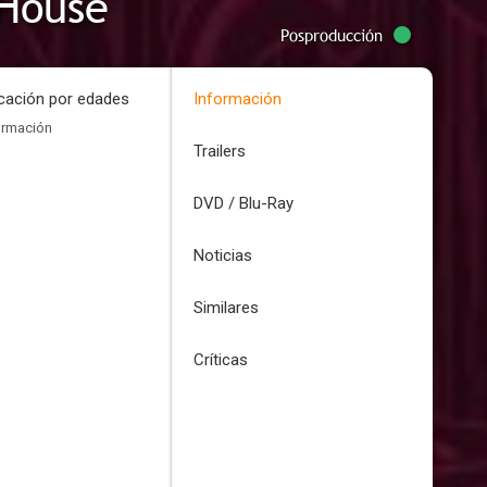
 House
Posproducción
icación por edades
Información
ormación
Trailers
DVD / Blu-Ray
Noticias
Similares
Críticas