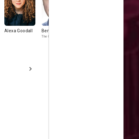
Alexa Goodall
Ben Willbond
Jim Howick
Rufus Jon
The Captain
Pat Butcher