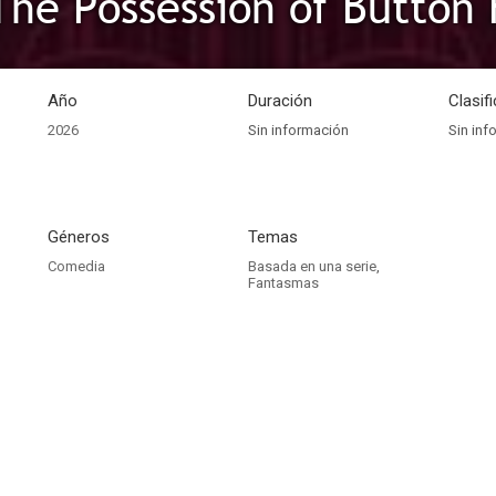
The Possession of Button
Año
Duración
Clasif
2026
Sin información
Sin inf
Géneros
Temas
Comedia
Basada en una serie
,
Fantasmas