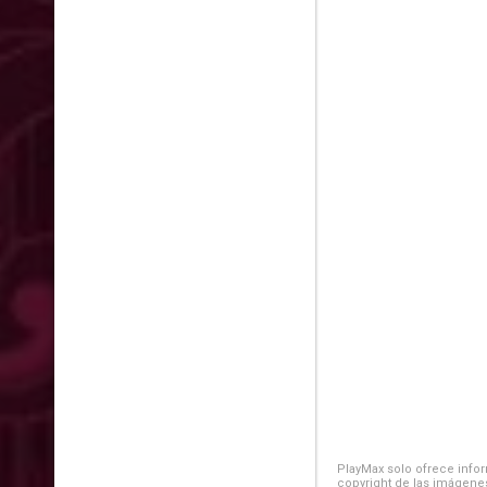
PlayMax solo ofrece inform
copyright de las imágenes