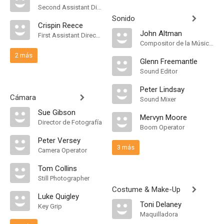
Second Assistant Director
Sonido
Crispin Reece
John Altman
First Assistant Director
Compositor de la Música Original, Música
2 más
Glenn Freemantle
Sound Editor
Peter Lindsay
Cámara
Sound Mixer
Sue Gibson
Mervyn Moore
Director de Fotografía
Boom Operator
Peter Versey
3 más
Camera Operator
Tom Collins
Still Photographer
Costume & Make-Up
Luke Quigley
Toni Delaney
Key Grip
Maquilladora