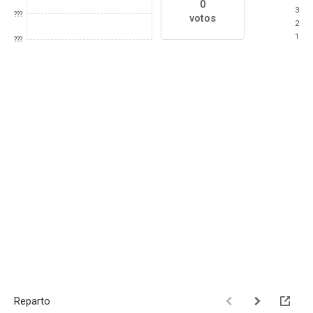
0
3
???
votos
2
1
???
Reparto