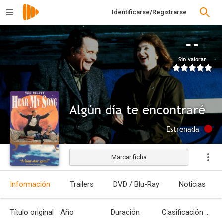
Identificarse/Registrarse
--
Sin valorar
Algún día te encontraré
Estrenada
Marcar ficha
Información
Trailers
DVD / Blu-Ray
Noticias
Título original
Año
Duración
Clasificación por edades