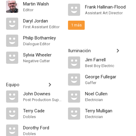
Martin Walsh
Frank Hallinan-Flood
Editor
Assistant Art Director
Daryl Jordan
1 más
First Assistant Editor
Philip Bothamley
Dialogue Editor
Iluminación
Sylvia Wheeler
Jim Farrell
Negative Cutter
Best Boy Electric
George Fullegar
Gaffer
Equipo
John Downes
Noel Cullen
Post Production Supervisor
Electrician
Terry Cade
Terry Mulligan
Dobles
Electrician
Dorothy Ford
Dobles