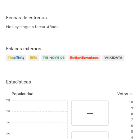
Fechas de estrenos
No hay ninguna fecha.
Añadir
Enlaces externos
Estadísticas
Popularidad
Votos
???
10
9
--
???
8
7
???
6
5
???
4