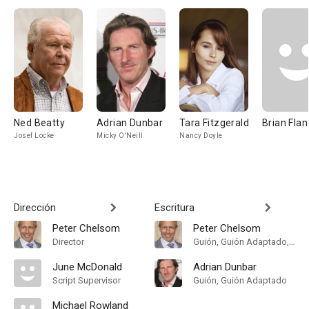
Ned Beatty
Adrian Dunbar
Tara Fitzgerald
Brian Fla
Josef Locke
Micky O'Neill
Nancy Doyle
Dirección
Escritura
Peter Chelsom
Peter Chelsom
Director
Guión, Guión Adaptado, Historia
June McDonald
Adrian Dunbar
Script Supervisor
Guión, Guión Adaptado
Michael Rowland