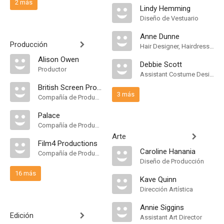
2 más
Lindy Hemming
Diseño de Vestuario
Anne Dunne
Producción
Hair Designer, Hairdresser
Alison Owen
Debbie Scott
Productor
Assistant Costume Designer
British Screen Productions
3 más
Compañía de Produccion
Palace
Compañía de Produccion
Arte
Film4 Productions
Caroline Hanania
Compañía de Produccion
Diseño de Producción
16 más
Kave Quinn
Dirección Artística
Annie Siggins
Edición
Assistant Art Director