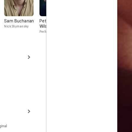
Sam Buchanan
Pete Lee-
Thelma Ruby
Michael Si
Wilson
Nick Shymansky
Great Auntie Renee
Perfume Paul
inal