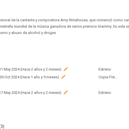
fesional de la cantante y compositora Amy Winehouse, que comenzó como can
restrella mundial de la música ganadora de varios premios Grammy. Su vida se
sumo y abuso de alcohol y drogas.
 31 May 2024 (Hace 2 años y 2 meses)
Estreno
 30 Oct 2024 (Hace 1 año y 9 meses)
Copia Física
 17 May 2024 (Hace 2 años y 2 meses)
Estreno
 24 Abr 2024 (Hace 2 años y 3 meses)
Estreno
(3)