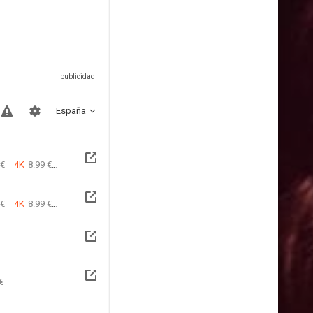
España
 €
4K
8.99 €
 €
4K
8.99 €
€