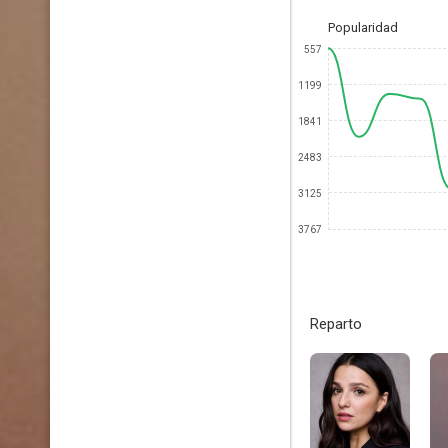
Popularidad
557
1199
1841
2483
3125
3767
Reparto