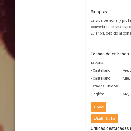
Sinopsis
La vida personal y pro
convertirse en una supe
27 años, debido al con
Fechas de estrenos
España:
- Castellano:
Vie,
- Castellano:
Mié,
Estados Unidos:
- Inglés:
Vie,
Francia:
1
más
- Frances:
Mié,
Añadir fecha
Críticas destacadas 