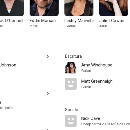
ck O'Connell
Eddie Marsan
Lesley Manville
Juliet Cowan
ke
Mitch
Cynthia
Janis
Escritura
-Johnson
Amy Winehouse
Guión
Matt Greenhalgh
Guión
n
tografía
Sonido
Nick Cave
Compositor de la Música Orig