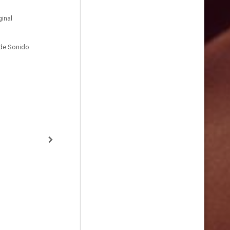
inal
de Sonido