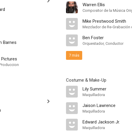
Warren Ellis
ard
Compositor de la Música Orig
Mike Prestwood Smith
Mezclador de Re-Grabación 
Ben Foster
sh Barnes
Orquestador, Conductor
7 más
Pictures
Produccion
Costume & Make-Up
Lily Summer
Maquilladora
Jaison Lawrence
h
Maquilladora
Edward Jackson Jr.
Maquilladora