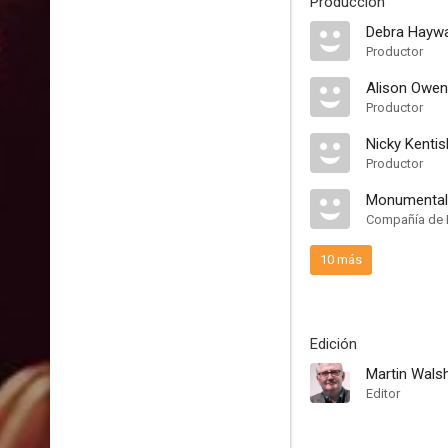
Producción
Debra Hayw
Productor
Alison Owen
Productor
Nicky Kenti
Productor
Monumental 
Compañía de 
10 más
Edición
Martin Wals
Editor