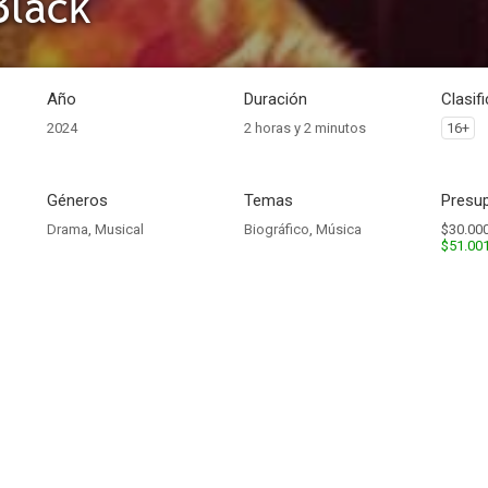
Black
Año
Duración
Clasif
2024
2 horas y 2 minutos
16+
Géneros
Temas
Presup
Drama
,
Musical
Biográfico
,
Música
$30.000
$51.00