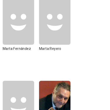
Marta Fernández
Marta Reyero