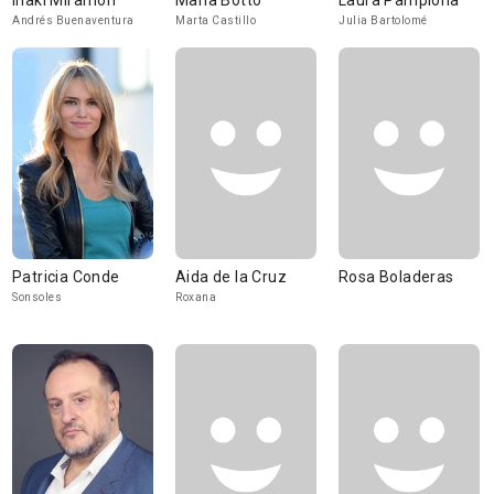
Iñaki Miramón
María Botto
Laura Pamplona
Andrés Buenaventura
Marta Castillo
Julia Bartolomé
Patricia Conde
Aida de la Cruz
Rosa Boladeras
Sonsoles
Roxana