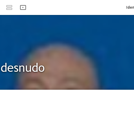
Iden
l desnudo