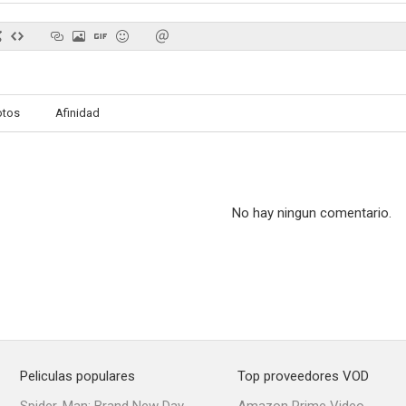
La huella del crimen 2: El crimen de Perpignan
El próximo Oriente
Ella en mil 
otos
Afinidad
--
--
No hay ningun comentario.
7 días al desnudo
Apaga y vámonos
Raquel busca 
--
--
Peliculas populares
Top proveedores VOD