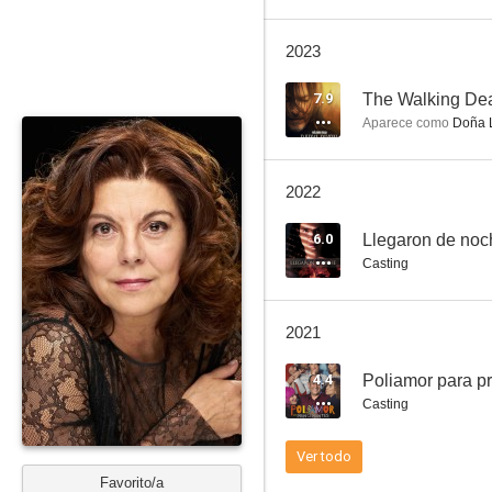
2023
Entre tinieblas
7.9
The Walking Dea
Aparece como
Doña 
6.0
2022
6.0
Llegaron de noc
Casting
2021
Aquella casa en las afueras
4.4
Poliamor para pr
4.0
Casting
Ver todo
Favorito/a