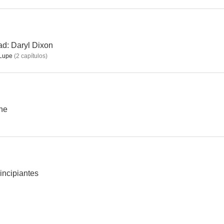
Ramón y Cajal
Al sur de Granada
Llegaron d
d: Daryl Dixon
Lupe
(
2
capítulos
)
5.8
5.8
he
Rivales
Everly
La sospecha 
incipiantes
4.0
3.8