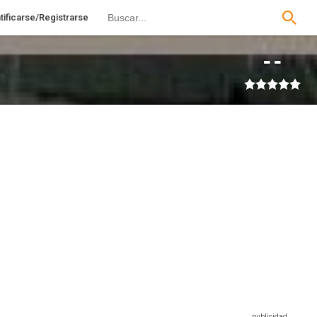
tificarse/Registrarse
--