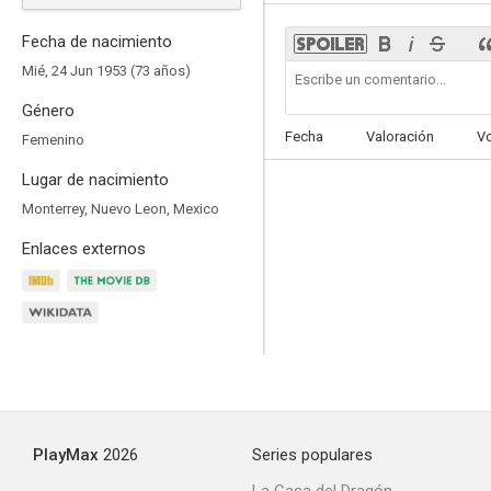
Fecha de nacimiento
Mié, 24 Jun 1953 (73 años)
Género
Grimm
Fecha
Valoración
V
Femenino
--
Lugar de nacimiento
Monterrey, Nuevo Leon, Mexico
Enlaces externos
El porvenir es largo
--
PlayMax
2026
Series populares