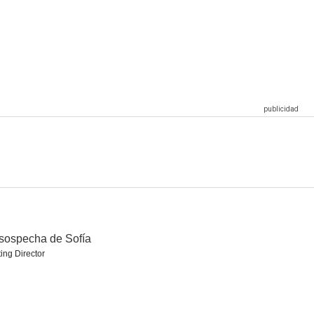
e Laura
Salvador (Puig Antich)
Crónicas del mal: Su juguete favorito
6.6
6.5
6.5
Pepe
Las delicias del jardín
Lejos del mar
6.0
6.0
6.0
sospecha de Sofía
ing Director