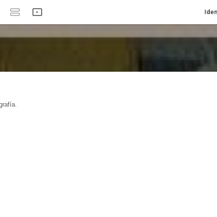
Iden
rafía.