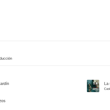
El asesino de los caprichos
Los gozos y las sombras
La verdad d
7.0
7.0
ducción
Una espía en mi alcoba
Cervantes
Pepa y 
6.3
6.2
jardín
5.8
La 
Cast
zos