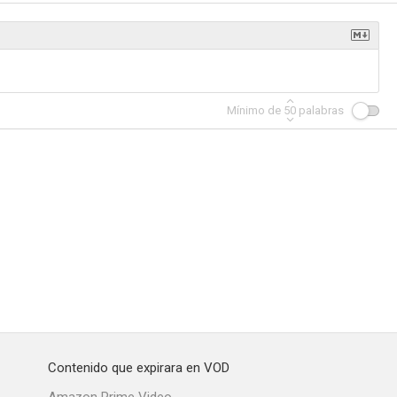
pedazos
Rosalinda
Ixtab
Mínimo de
50
palabras
--
--
--
su sitio
Nosotras
Tío Willy
--
--
--
Contenido que expirara en VOD