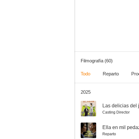
La mula
7.0
Filmografía (60)
Todo
Reparto
Pro
2025
Crónicas del mal
6.3
6.5
Las delicias del 
Casting Director
--
Ella en mil peda
Reparto