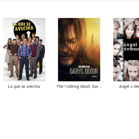
8.1
7.9
La que se avecina
The Walking Dead: Daryl Dixon
Ángel o d
5.6
8.5