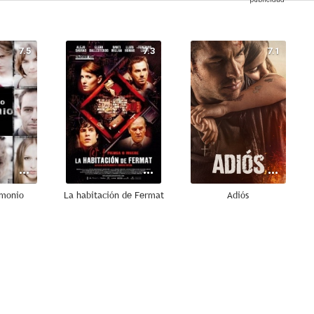
7.5
7.3
7.1
emonio
La habitación de Fermat
Adiós
8.0
7.7
7.0