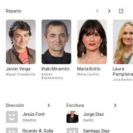
Reparto
Javier Veiga
Iñaki Miramón
María Botto
Laura
Pamplon
Miguel Cimadevilla
Andrés
Marta Castillo
Buenaventura
Julia Bartol
Dirección
Escritura
Jesús Font
Jorge Diaz
Director
Guión
Ricardo A. Solla
Santiago Díaz