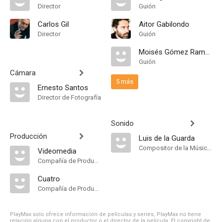
Director
Guión
Carlos Gil
Aitor Gabilondo
Director
Guión
Moisés Gómez Ramos
Guión
Cámara
5 más
Ernesto Santos
Director de Fotografía
Sonido
Producción
Luis de la Guarda
Compositor de la Música Original
Videomedia
Compañía de Produccion
Cuatro
Compañía de Produccion
PlayMax solo ofrece información de películas y series, PlayMax no tiene
relación alguna con el productor o el director de la película. El copyright de