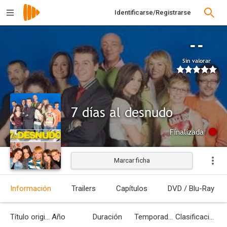
Identificarse/Registrarse
--
Sin valorar
7 días al desnudo
Finalizada
Marcar ficha
Información
Trailers
Capítulos
DVD / Blu-Ray
Título original
Año
Duración
Temporadas
Clasificación por edades