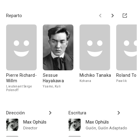
Reparto
Pierre Richard-
Sessue
Michiko Tanaka
Roland To
Willm
Hayakawa
Kohana
Pawlik
Lieutenant Serge
Ysamo, Kuli
Polenoff
Dirección
Escritura
Max Ophüls
Max Ophüls
Director
Guión, Guión Adaptado