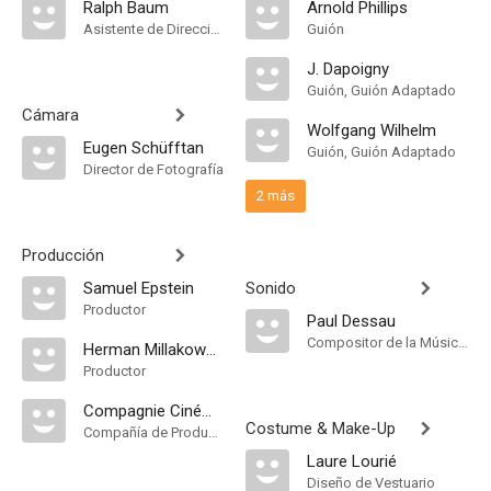
Ralph Baum
Arnold Phillips
Asistente de Dirección
Guión
J. Dapoigny
Guión, Guión Adaptado
Cámara
Wolfgang Wilhelm
Eugen Schüfftan
Guión, Guión Adaptado
Director de Fotografía
2 más
Producción
Samuel Epstein
Sonido
Productor
Paul Dessau
Compositor de la Música Original
Herman Millakowsky
Productor
Compagnie Cinématographique de France
Costume & Make-Up
Compañía de Produccion
Laure Lourié
Diseño de Vestuario