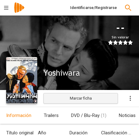
Identificarse/Registrarse
--
Sin valorar
Yoshiwara
Marcar ficha
Estrenada
Información
Trailers
DVD / Blu-Ray
(1)
Noticias
Título original
Año
Duración
Clasificación por edades