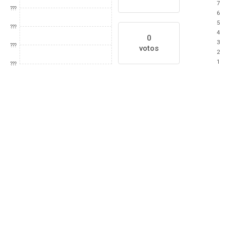
7
???
6
5
???
4
0
3
???
votos
2
1
???